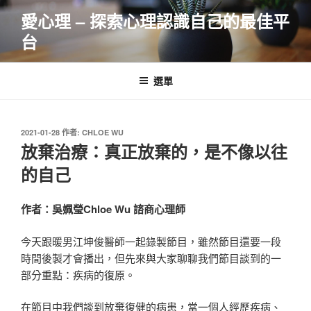
跳
愛心理 – 探索心理認識自己的最佳平
至
台
主
要
內
選單
容
發
2021-01-28
作者:
CHLOE WU
佈
放棄治療：真正放棄的，是不像以往
於
的自己
作者：吳姵瑩Chloe Wu 諮商心理師
今天跟暖男江坤俊醫師一起錄製節目，雖然節目還要一段
時間後製才會播出，但先來與大家聊聊我們節目談到的一
部分重點：疾病的復原。
在節目中我們談到放棄復健的病患，當一個人經歷疾病、