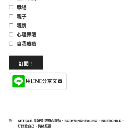
職場
親子
親情
心理界限
自我療癒
分
ARTICLE-吳姵瑩 諮商心理師
、
BODYMINDHEALING
、
INNERCHILD
、
類
好好愛自己
、
情緒照顧