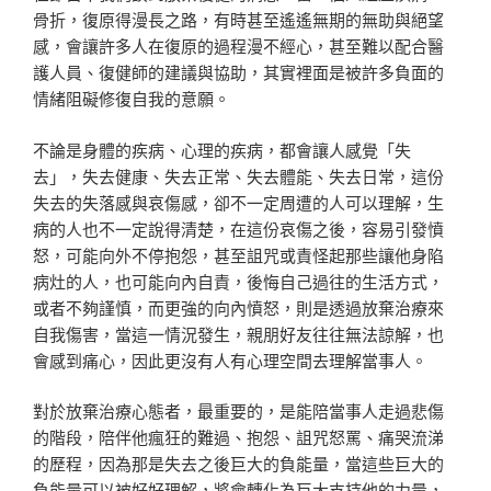
骨折，復原得漫長之路，有時甚至遙遙無期的無助與絕望
感，會讓許多人在復原的過程漫不經心，甚至難以配合醫
護人員、復健師的建議與協助，其實裡面是被許多負面的
情緒阻礙修復自我的意願。
不論是身體的疾病、心理的疾病，都會讓人感覺「失
去」，失去健康、失去正常、失去體能、失去日常，這份
失去的失落感與哀傷感，卻不一定周遭的人可以理解，生
病的人也不一定說得清楚，在這份哀傷之後，容易引發憤
怒，可能向外不停抱怨，甚至詛咒或責怪起那些讓他身陷
病灶的人，也可能向內自責，後悔自己過往的生活方式，
或者不夠謹慎，而更強的向內憤怒，則是透過放棄治療來
自我傷害，當這一情況發生，親朋好友往往無法諒解，也
會感到痛心，因此更沒有人有心理空間去理解當事人。
對於放棄治療心態者，最重要的，是能陪當事人走過悲傷
的階段，陪伴他瘋狂的難過、抱怨、詛咒怒罵、痛哭流涕
的歷程，因為那是失去之後巨大的負能量，當這些巨大的
負能量可以被好好理解，將會轉化為巨大支持他的力量，