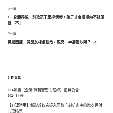
文
上
上一篇
章
一
身體界線：別教孩子壓抑情緒，孩子才會懂得向不舒服
導
篇
說「不」
覽
文
章
下
下一篇
一
情感困擾：與朋友相處融洽，跟另一半卻愛吵架？
篇
文
章
近期文章
114年度【全職/兼職實習心理師】招募公告
2024-11-06
【心理時事】新影片被質疑入邪教？剖析家寧的微表情與
心理暗示