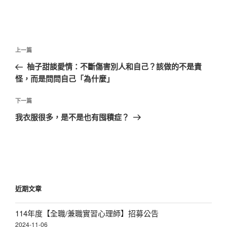
文
上
上一篇
章
一
柚子甜談愛情：不斷傷害別人和自己？該做的不是責
導
篇
怪，而是問問自己「為什麼」
覽
文
章
下
下一篇
一
我衣服很多，是不是也有囤積症？
篇
文
章
近期文章
114年度【全職/兼職實習心理師】招募公告
2024-11-06