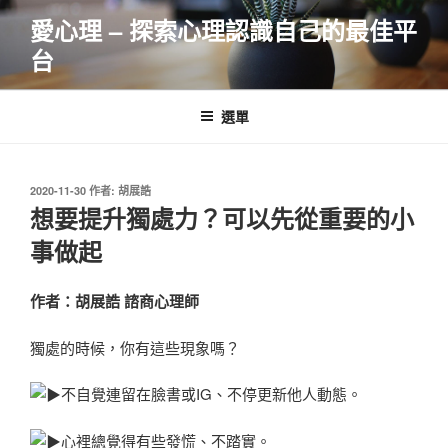
跳
愛心理 – 探索心理認識自己的最佳平
至
台
主
要
內
選單
容
發
2020-11-30
作者:
胡展誥
佈
想要提升獨處力？可以先從重要的小
於
事做起
作者：胡展誥 諮商心理師
獨處的時候，你有這些現象嗎？
不自覺連留在臉書或IG、不停更新他人動態。
心裡總覺得有些發慌、不踏實。