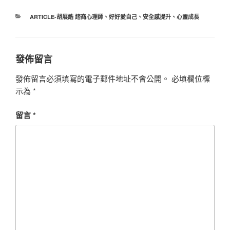
分
ARTICLE-胡展誥 諮商心理師
、
好好愛自己
、
安全感提升
、
心靈成長
類
發佈留言
發佈留言必須填寫的電子郵件地址不會公開。
必填欄位標
示為
*
留言
*