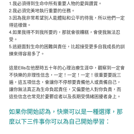
1.我必須得到生命中所有重要人物的愛與讚賞。
2.我必須完美地執行重要的任務。
3.因為我非常希望別人能體貼和公平的待我，所以他們一定
得這樣做。
4.如果我得不到我所要的，那就會很糟糕，會使我無法忍
受。
5.逃避面對生命的困難與責任，比起接受更多自我成長的訓
練來得容易多了。
這是Ellis在他歷時五十年的心理治療生涯中，觀察到一定會
不快樂的非理性信念，一定！一定！一定！很重要要說三
遍，這五項信念，會讓你不停想要責備他人或責備自己，
讓你無法真正為生命負起責任，又偏要他人對你負責，而
這些信念也常見於憂鬱症者以及長期受情緒困擾者身上。
如果你開始認為，快樂可以是一種選擇，那
麼以下三件事你可以為自己開始學習：