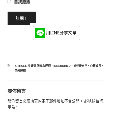
自我療癒
分
ARTICLE-吳姵瑩 諮商心理師
、
INNERCHILD
、
好好愛自己
、
心靈成長
、
類
情緒照顧
發佈留言
發佈留言必須填寫的電子郵件地址不會公開。
必填欄位標
示為
*