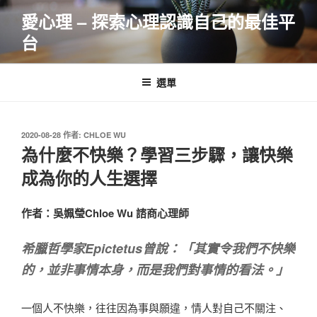
跳
愛心理 – 探索心理認識自己的最佳平
至
台
主
要
內
選單
容
發
2020-08-28
作者:
CHLOE WU
佈
為什麼不快樂？學習三步驟，讓快樂
於
成為你的人生選擇
作者：吳姵瑩Chloe Wu 諮商心理師
希臘哲學家Epictetus曾說：「其實令我們不快樂
的，並非事情本身，而是我們對事情的看法。」
一個人不快樂，往往因為事與願違，情人對自己不關注、