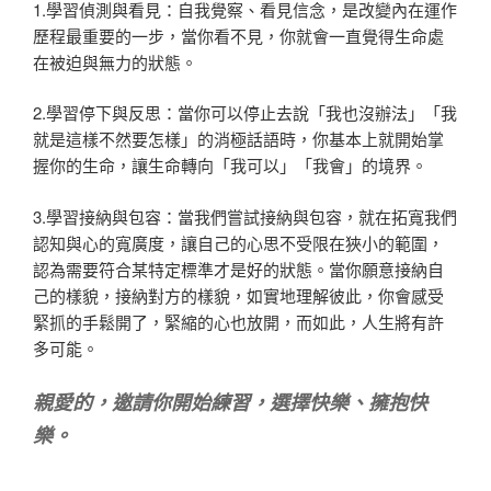
1.學習偵測與看見：自我覺察、看見信念，是改變內在運作
歷程最重要的一步，當你看不見，你就會一直覺得生命處
在被迫與無力的狀態。
2.學習停下與反思：當你可以停止去說「我也沒辦法」「我
就是這樣不然要怎樣」的消極話語時，你基本上就開始掌
握你的生命，讓生命轉向「我可以」「我會」的境界。
3.學習接納與包容：當我們嘗試接納與包容，就在拓寬我們
認知與心的寬廣度，讓自己的心思不受限在狹小的範圍，
認為需要符合某特定標準才是好的狀態。當你願意接納自
己的樣貌，接納對方的樣貌，如實地理解彼此，你會感受
緊抓的手鬆開了，緊縮的心也放開，而如此，人生將有許
多可能。
親愛的，邀請你開始練習，選擇快樂、擁抱快
樂。