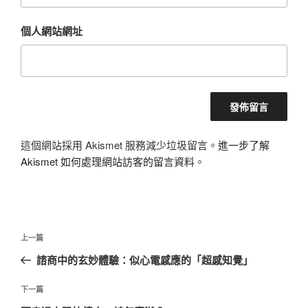
個人網站網址
這個網站採用 Akismet 服務減少垃圾留言。
進一步了解
Akismet 如何處理網站訪客的留言資料
。
文
上
上一篇
章
一
諮商中的玄妙體驗：似心電感應的「超感知覺」
導
篇
覽
文
下
下一篇
章
一