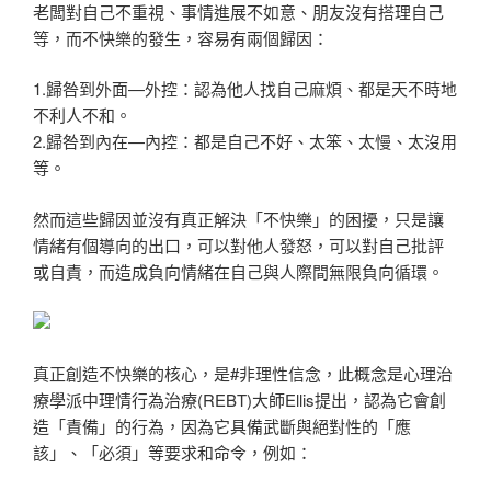
老闆對自己不重視、事情進展不如意、朋友沒有搭理自己
等，而不快樂的發生，容易有兩個歸因：
1.歸咎到外面—外控：認為他人找自己麻煩、都是天不時地
不利人不和。
2.歸咎到內在—內控：都是自己不好、太笨、太慢、太沒用
等。
然而這些歸因並沒有真正解決「不快樂」的困擾，只是讓
情緒有個導向的出口，可以對他人發怒，可以對自己批評
或自責，而造成負向情緒在自己與人際間無限負向循環。
真正創造不快樂的核心，是#非理性信念，此概念是心理治
療學派中理情行為治療(REBT)大師Ellis提出，認為它會創
造「責備」的行為，因為它具備武斷與絕對性的「應
該」、「必須」等要求和命令，例如：