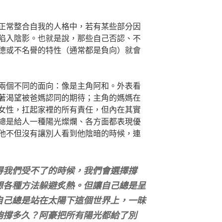
正常整合自我的人格中，若有某些部分因
陷入陰影。也就是說，那些自己否認、不
德或不名譽的特性（通常都是負向）就會
兩個不同的面向：像是主角阿和。外表看
著渴望被爸媽認同的期待；主角的媽媽在
女性，扛起家裡的所有責任，但內在其實
總是給人一種陽光燦爛、各方面都表現優
他不但沒有讓別人看到他陰暗的時候，連
得我們受不了的時候，我們會選擇撐
想各種方法躲避炙熱。但讓自己總是呈
自己總是站在太陽下這個世界上，一昧
夠撐多久？阿豪把所有陽光都給了別