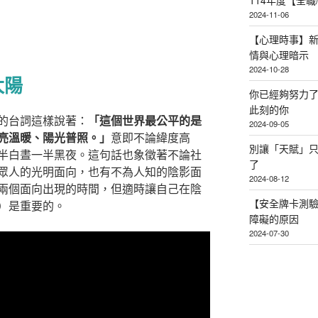
114年度【全
2024-11-06
【心理時事】
情與心理暗示
2024-10-28
太陽
你已經夠努力
此刻的你
的台詞這樣說著：
「這個
世界最公平的是
2024-09-05
亮溫暖、陽光普照。」
意即不論緯度高
別讓「天賦」
半白晝一半黑夜。這句話也象徵著不論社
了
眾人的光明面向，也有不為人知的陰影面
2024-08-12
兩個面向出現的時間，但適時讓自己在陰
【安全牌卡測
）是重要的。
障礙的原因
2024-07-30