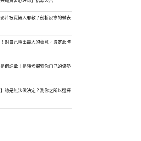
職/兼職實習心理師】招募公告
新影片被質疑入邪教？剖析家寧的微表
了！對自己釋出最大的善意，肯定此時
只是個詞彙！是時候探索你自己的優勢
驗】總是無法做決定？測你之所以選擇