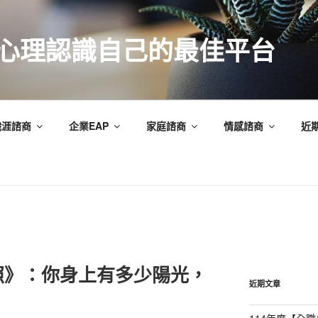
索心理認識自己的最佳平台
職涯諮商
企業EAP
家庭諮商
情感諮商
近
照》：你身上有多少陽光，
近期文章