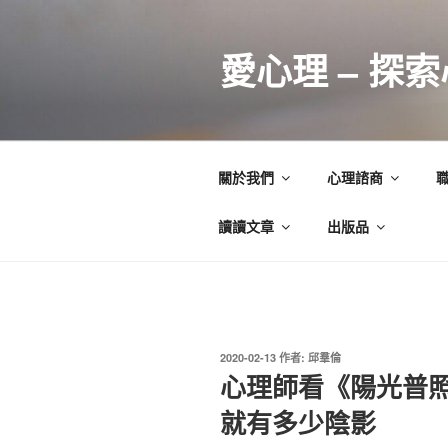
跳
至
愛心理 – 探
主
要
內
容
關於我們
心理諮商
讀讀文章
出版品
發
2020-02-13
作者:
邱羣倫
佈
心理師看《陽光普
於
就有多少陰影