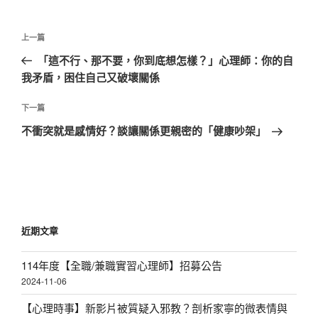
文
上
上一篇
章
一
「這不行、那不要，你到底想怎樣？」心理師：你的自
導
篇
我矛盾，困住自己又破壞關係
覽
文
章
下
下一篇
一
不衝突就是感情好？談讓關係更親密的「健康吵架」
篇
文
章
近期文章
114年度【全職/兼職實習心理師】招募公告
2024-11-06
【心理時事】新影片被質疑入邪教？剖析家寧的微表情與