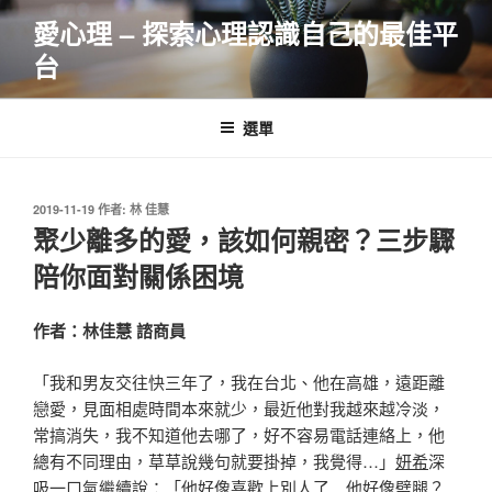
跳
愛心理 – 探索心理認識自己的最佳平
至
台
主
要
內
選單
容
發
2019-11-19
作者:
林 佳慧
佈
聚少離多的愛，該如何親密？三步驟
於
陪你面對關係困境
作者：林佳慧 諮商員
「我和男友交往快三年了，我在台北、他在高雄，遠距離
戀愛，見面相處時間本來就少，最近他對我越來越冷淡，
常搞消失，我不知道他去哪了，好不容易電話連絡上，他
總有不同理由，草草說幾句就要掛掉，我覺得…」
妍希
深
吸一口氣繼續說：「他好像喜歡上別人了…他好像劈腿？