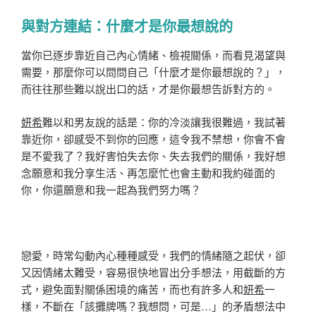
與對方連結：什麼才是你最想說的
當你已逐步靠近自己內心情緒、檢視關係，而看見渴望與
需要，那麼你可以問問自己「什麼才是你最想說的？」，
而往往那些難以說出口的話，才是你最想告訴對方的。
妍希
難以和男友說的話是：你的冷淡讓我很難過，我試著
靠近你，卻感受不到你的回應，這令我不禁想，你會不會
是不愛我了？我好害怕失去你、失去我們的關係，我好想
念願意和我分享生活、再怎麼忙也會主動和我約碰面的
你，你還願意和我一起為我們努力嗎？
戀愛，時常勾動內心種種感受，我們的情緒隨之起伏，卻
又因情緒太難受，容易很快地冒出分手想法，用截斷的方
式，避免面對關係困境的痛苦，而也有許多人和
妍希
一
樣，不斷在「該攤牌嗎？我想問，可是…」的矛盾想法中