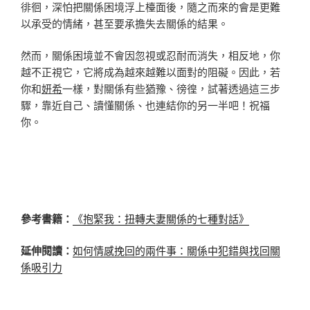
徘徊，深怕把關係困境浮上檯面後，隨之而來的會是更難
以承受的情緒，甚至要承擔失去關係的結果。
然而，關係困境並不會因忽視或忍耐而消失，相反地，你
越不正視它，它將成為越來越難以面對的阻礙。因此，若
你和
妍希
一樣，對關係有些猶豫、徬徨，試著透過這三步
驟，靠近自己、讀懂關係、也連結你的另一半吧！祝福
你。
參考書籍：
《抱緊我：扭轉夫妻關係的七種對話》
延伸閱讀：
如何情感挽回的兩件事：關係中犯錯與找回關
係吸引力