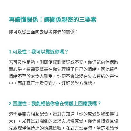
再讀懂關係：讓關係親密的三要素
你可以從三面向去思考你們的關係：
1.可及性：我可以靠近你嗎？
若可及性足夠，則即使感到懷疑或不安，你仍能向伴侶敞
開心房。這需要奠基在你先理解了自己的情緒，因此這些
情緒不至於太令人難受，你便不會沈浸在失去連結的害怕
中，而能真正地看見對方、好好與對方說話。
2.回應性：我能相信你會在情感上回應我嗎？
這需要雙方相互配合，讓對方知道「你的感受對我影響很
大」，尤其是對關係的需求與恐懼感受，你們會接受且優
先處理伴侶傳達的情感信號，在對方需要時，清楚地給予