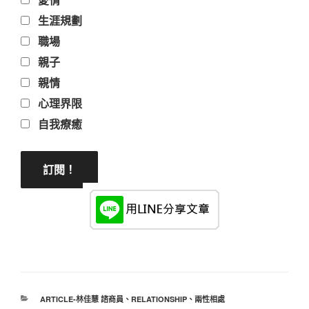
生涯規劃
職場
親子
親情
心理界限
自我療癒
分
ARTICLE-林佳慧 諮商員
、
RELATIONSHIP
、
兩性相處