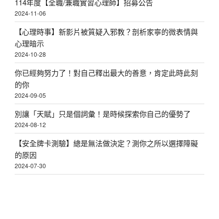
114年度【全職/兼職實習心理師】招募公告
2024-11-06
【心理時事】新影片被質疑入邪教？剖析家寧的微表情與
心理暗示
2024-10-28
你已經夠努力了！對自己釋出最大的善意，肯定此時此刻
的你
2024-09-05
別讓「天賦」只是個詞彙！是時候探索你自己的優勢了
2024-08-12
【安全牌卡測驗】總是無法做決定？測你之所以選擇障礙
的原因
2024-07-30