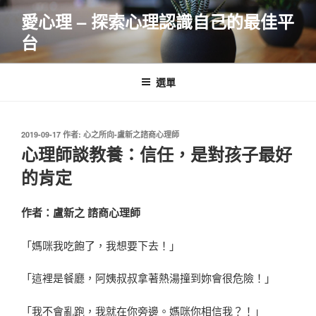
跳
愛心理 – 探索心理認識自己的最佳平
至
台
主
要
內
選單
容
發
2019-09-17
作者:
心之所向-盧新之諮商心理師
佈
心理師談教養：信任，是對孩子最好
於
的肯定
作者：盧新之 諮商心理師
「媽咪我吃飽了，我想要下去！」
「這裡是餐廳，阿姨叔叔拿著熱湯撞到妳會很危險！」
「我不會亂跑，我就在你旁邊。媽咪你相信我？！」