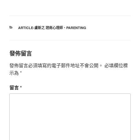
分
ARTICLE-盧新之 諮商心理師
、
PARENTING
類
發佈留言
發佈留言必須填寫的電子郵件地址不會公開。
必填欄位標
示為
*
留言
*