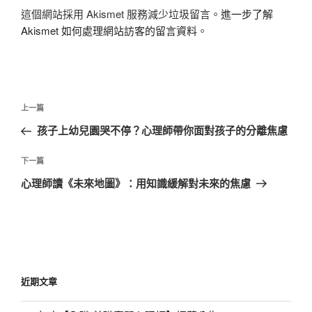
這個網站採用 Akismet 服務減少垃圾留言。
進一步了解
Akismet 如何處理網站訪客的留言資料
。
文
上
上一篇
章
一
孩子上幼兒園哭不停？心理師帶你面對孩子的分離焦慮
導
篇
覽
文
下
下一篇
章
一
心理師讀《未來地圖》：用知識緩解對未來的焦慮
篇
文
章
近期文章