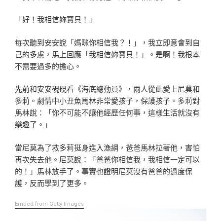
「好！我相信妳寶貝！」
每次聽到安安說「媽咪你相信我？！」，我立即意會到自
己的多慮，馬上回應「我相信妳寶貝！」。是啊！我根本
不需要過多的擔心。
先前和安安硯硯看《海底總動員》，兩人從此愛上尼莫和
多莉。劇情中小丑魚馬林非常愛孩子，保護孩子。多莉對
馬林說：「你不可能不讓他經歷任何事，這樣生活就沒有
樂趣了。」
當尼莫為了救多莉挺身進入漁網，爸爸馬林拉著他，害怕
再次失去他。尼莫說：「爸爸你相信我，我相信一定可以
的！」馬林放手了。事實也證明尼莫沒有爸爸的過度保
護，反而學到了更多。
Embed from Getty Images