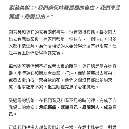
劉若英說：“我們都保持著孤獨的自由，我們享受
獨處，熱愛自由。”
劉若英和鍾石的家有兩個書房，位置隔得很遠。每次兩人
出去看完電影後，進家門都是一個往左、一個往右。很多
人都不能理解，為什麼相愛的人要分得那麼有界限感，但
是事實上她們愛得極其充實。
每當劉若英情緒不好或者太累的時候，鍾石總是陪在她身
邊。平時鍾石和朋友看電影、打球，而劉若英出去買菜、
或者去街角找一束喜歡的花。他們之間沒有那麼多約束
感，相處起來不累，但是眼裡充滿了愛和感激。
受過傷的奶茶，在我們看見和看不見的時間裡，完成了自
我傷口的療愈：
承認傷痛、感謝自己、原諒別人、成為自
己。
可能我們很多人都曾像劉若英一樣，在愛中迷失過，對愛