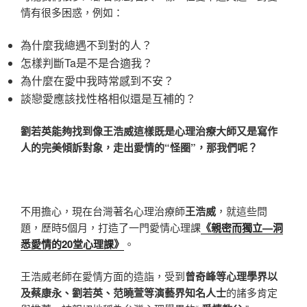
情有很多困惑，例如：
為什麼我總遇不到對的人？
怎樣判斷Ta是不是合適我？
為什麼在愛中我時常感到不安？
談戀愛應該找性格相似還是互補的？
劉
若英能夠找到像王浩威這樣既是心理治療大師又是寫作
人的完美傾訴對象，走出愛情的“怪圈”，那我們呢？
不用擔心，現在台灣著名心理治療師
王浩威
，就這些問
題，歷時5個月，打造了一門愛情心理課
《親密而獨立—洞
悉愛情的20堂心理課》
。
王浩威老師在愛情方面的造詣，受到
曾奇峰等心理學界以
及蔡康永、劉若英、范曉萱等演藝界知名人士
的諸多肯定