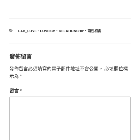
分
LAB_LOVE
、
LOVEISM
、
RELATIONSHIP
、
兩性相處
類
發佈留言
發佈留言必須填寫的電子郵件地址不會公開。
必填欄位標
示為
*
留言
*