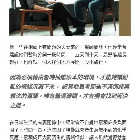
當一些在相處上有問題的夫妻來向王醫師問診，他經常會
建議他們暫時分開一段時間——五天到十天，最好能越長
越好，也許就一個人找個地方展開一段小旅行。
因為必須藉由暫時抽離原本的環境，才能夠讓紛
亂的情緒沉澱下來， 認真地思考那些不滿情緒與
想法的源頭，唯有釐清源頭，才有機會找到解決
之道。
在日常生活的夫妻關係中，經常會不自覺地累積許多負面
因子，時間一長，這些因子堆疊就會產生意想不到的化學
反應，累積成巨大而陌生的情緒怪獸，讓人雖然覺得忿忿