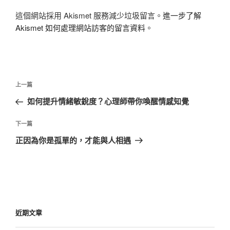
這個網站採用 Akismet 服務減少垃圾留言。
進一步了解
Akismet 如何處理網站訪客的留言資料
。
文
上
上一篇
章
一
如何提升情緒敏銳度？心理師帶你喚醒情感知覺
導
篇
覽
文
下
下一篇
章
一
正因為你是孤單的，才能與人相遇
篇
文
章
近期文章