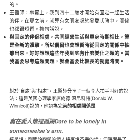
的。
王醫師：事實上，我到四十二歲才開始有固定一起生活
的伴，在那之前，就算有女朋友處於戀愛狀態中，關係
也都很短暫。換句話說，
與固定的伴侶相處，共同經營生活與單身時期相比，算
是全新的體驗，所以偶爾也會想暫時從固定的關係中抽
離出來，好好想想這些年我到底有什麼變化之類的。當
我需要思考這類問題，就會需要比較長的獨處時間。
對於“自處”與“相處”，王醫師分享了一個令人拍手叫好的說
法：這是英國心理學家唐納德·溫尼科特(Donald W.
Winnicott)說的，他認為
完美的相處關係是
窩在愛人懷裡孤獨
Dare to be lonely in
someoneelse’s arm.
這是說，剛開始戀愛的情人總有說不完的話，但時間長了