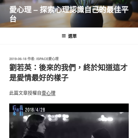
跳
愛心理 – 探索心理認識自己的最佳平
至
台
主
要
內
選單
容
發
2019-06-18
作者:
ISPACE愛心理
佈
劉若英：後來的我們，終於知道這才
於
是愛情最好的樣子
此篇文章授權自
壹心理