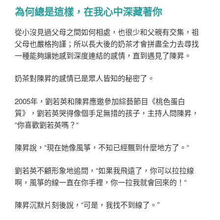
為何總是這樣，在我心中深藏著你
從小沒見過父母之間如何相處，也很少和父親有交集，祖
父母也嚴格拘謹；所以長大後的奶茶才會拼盡全力去尋找
一種能夠讓她感到深度連結的感情，直到遇見了陳昇。
奶茶對陳昇的感情已是眾人皆知的秘密了。
2005年，劉若英和陳昇應邀參加綜藝節目《桃色蛋白
質》，劉若英哭得像個手足無措的孩子，主持人問陳昇，
“你喜歡劉若英嗎？“
陳昇說，“現在她像風箏，不知已經飄到什麼地方了。“
劉若英不顧形象地追問，“如果我飛遠了，你可以拉拉線
啊，風箏的線一直在你手裡，你一拉我就會回來的！“
陳昇沉默片刻後說，“可是，我找不到線了。”