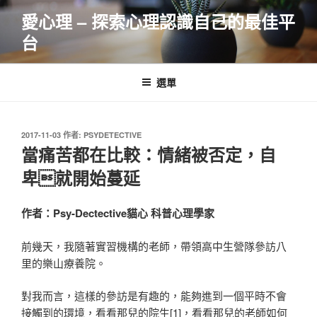
跳
愛心理 – 探索心理認識自己的最佳平
至
台
主
要
內
選單
容
發
2017-11-03
作者:
PSYDETECTIVE
佈
當痛苦都在比較：情緒被否定，自
於
卑就開始蔓延
作者：Psy-Dectective貓心 科普心理學家
前幾天，我隨著實習機構的老師，帶領高中生營隊參訪八
里的樂山療養院。
對我而言，這樣的參訪是有趣的，能夠進到一個平時不會
接觸到的環境，看看那兒的院生[1]，看看那兒的老師如何