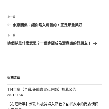
文
上
上一篇
章
一
似戀關係：讓你陷入痛苦的，正是那些美好
導
篇
覽
文
下
下一篇
章
一
這個夢是什麼意思？十個步驟成為潛意識的好朋友！
篇
文
章
近期文章
114年度【全職/兼職實習心理師】招募公告
2024-11-06
【心理時事】新影片被質疑入邪教？剖析家寧的微表情與