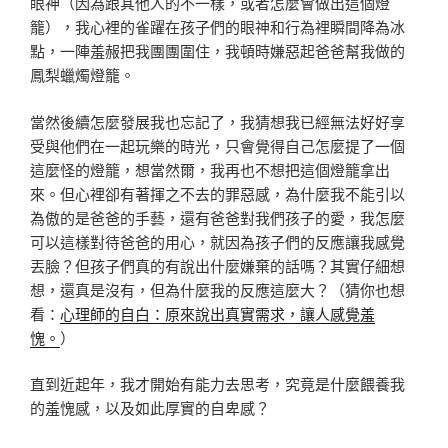
眼神（因為跟其他人的不一樣，或者怎麼會做出這個燈
籠），我心裡的雀躍在孩子們的眼神和行為裡瞬間降為冰
點，一陣羞赧把我團團圍住，我頓時嫌惡起爸爸幫我做的
鳳梨蠟燭燈籠。
當然後續怎麼發展我也忘記了，我猜想我已經無法好好享
受與他們在一起玩樂的時光，只會覺得自己怎麼提了一個
這麼怪的燈籠，想當然爾，我再也不想把這個燈籠拿出
來。但心裡卻有著揮之不去的罪惡感，為什麼我不能引以
為傲的是爸爸的手藝，還有爸爸對我們孩子的愛，我怎麼
可以這樣對待爸爸的用心，就因為孩子們的反應讓我感覺
丟臉？但孩子們真的有說出什麼嫌棄的話嗎？其實仔細想
想，還真是沒有，但為什麼我的反應這麼大？（猜你也想
看：
心理師的自白：原來說出真實需求，讓人感覺羞
愧。
）
直到近起年，我才開始有能力去思考，究竟是什麼餵養我
的羞愧感，以及如此厚實的自卑感？