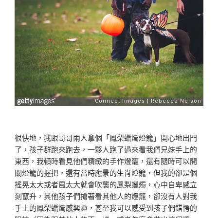
很快地，我跟哥哥兩人拿個「鳳梨蠟燭燈籠」開心地出門
了，孩子群跑來跑去，一夥人跑了過來看我們兄妹手上的
東西，我頓時看見他們精緻的手作燈籠，還有隨時可以開
關燈籠的握把，還有當時應景的生肖燈籠，但我的卻是個
搖晃太大或者風太大就會吹襲的鳳梨蠟燭，心中自卑感立
刻竄升，其他孩子們搶著看其他人的燈籠，卻沒有人對我
手上的鳳梨蠟燭感興趣，甚至我可以感受到孩子們錯愕的