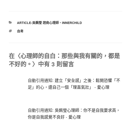
分
ARTICLE-吳姵瑩 諮商心理師
、
INNERCHILD
類
標
自卑
籤
在〈心理師的自白：那些與我有關的，都是
不好的。〉中有 3 則留言
自動引用通知:
建立「安全感」之後：鬆開恐懼「不
足」的心，還自己一個「理直氣壯」 - 愛心理
自動引用通知:
吳姵瑩心理師：你不是自我要求高，
你是自我感覺不良好 - 愛心理