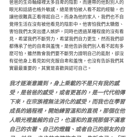
爸爸的生命軸線裡太多自卑的陰影，而連帶的他對別人的
眼光和話語也格外敏感，總是害怕被人看不起的經驗，也
讓他很難真正看得起自己，而身為他的家人，我們也不自
覺得生活在沒有被他看見的陰影中。他害怕我們太驕傲、
害怕我們太突出遭人嫉妒，同時也透過某種程度的沒有看
見，希望我們不斷努力，希望我們自力更生，然而我們卻
都傳承了他的自卑與羞愧，是他告訴我們別人看不起有多
麽可怕，雖然教會我們要不斷努力證明自己的能耐，卻沒
有從他身上看見如何克服自卑和羞愧，也沒有告訴我們其
實最最重要的，其實是喜歡與認可自己。
我才逐漸意識到，身上乘載的不是只有我的感
受，是爸爸的感受，或者更甚的，是一代代相傳
下來，在宗族裡無法消化的感受，而我也在學習
成長的過程裡，開始練習溫和的直視，那個在他
人眼光裡羞赧的自己，也溫和的直視那個不滿意
自己的衣著、自己的燈籠、或者自己的朋友的自