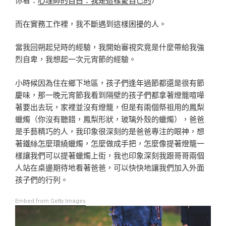
而在實務工作裡，我不斷遇到這樣困擾的人。
當我回朔起兒時的經驗，我開始審視究竟是什麼帶給我強
烈自卑，我想起一次元宵節的經驗。
小時候因為住在鄉下地區，孩子們逢年過節都還是很有節
慶味，那一晚元宵節我看到隔壁的孩子們都拿著燈籠喧嘩
著要出去玩，家裡並沒有燈籠，但是有兩個祭祖用的鳳梨
蠟燭（你沒有聽錯，鳳梨形狀，玻璃外殼的蠟燭），爸爸
是手藝精巧的人，我印象很深刻的是爸爸專注的眼神，想
著鐵絲怎麼環繞蠟燭，怎麼做成手把，怎麼像提著燈籠一
樣讓我們可以提著蠟燭上街，我也印象深刻我跟哥哥兩個
人站在桌邊期待地看著爸爸，可以快快地讓我們加入外面
孩子們的行列。
Embed from Getty Images