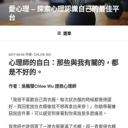
跳
愛心理 – 探索心理認識自己的最佳平
至
台
主
要
內
選單
容
發
2017-06-02
作者:
CHLOE WU
佈
心理師的自白：那些與我有關的，都
於
是不好的。
作者：吳姵瑩Chloe Wu 諮商心理師
「我很不喜歡自己買衣服，每次試衣服的時候都覺得還
好，買回家放在衣櫥後就不想再拿出來穿！」你臉帶著嫌
惡說這件事，可以感受到穿著對你來說是多麽痛苦。
我曾經也是個買了一堆衣服塞滿了衣櫃，卻一直覺得衣櫃