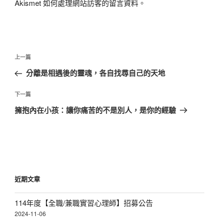
Akismet 如何處理網站訪客的留言資料
。
文
上
上一篇
章
一
分離是相遇後的靈魂，各自找尋自己的天地
導
篇
覽
文
下
下一篇
章
一
擁抱內在小孩：讓你痛苦的不是別人，是你的經驗
篇
文
章
近期文章
114年度【全職/兼職實習心理師】招募公告
2024-11-06