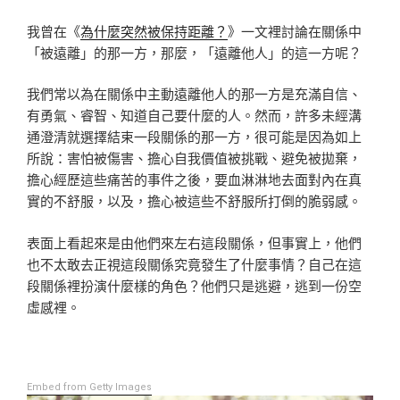
我曾在《
為什麼突然被保持距離？
》一文裡討論在關係中
「被遠離」的那一方，那麼，「遠離他人」的這一方呢？
我們常以為在關係中主動遠離他人的那一方是充滿自信、
有勇氣、睿智、知道自己要什麼的人。然而，許多未經溝
通澄清就選擇結束一段關係的那一方，很可能是因為如上
所說：害怕被傷害、擔心自我價值被挑戰、避免被拋棄，
擔心經歷這些痛苦的事件之後，要血淋淋地去面對內在真
實的不舒服，以及，擔心被這些不舒服所打倒的脆弱感。
表面上看起來是由他們來左右這段關係，但事實上，他們
也不太敢去正視這段關係究竟發生了什麼事情？自己在這
段關係裡扮演什麼樣的角色？他們只是逃避，逃到一份空
虛感裡。
Embed from Getty Images