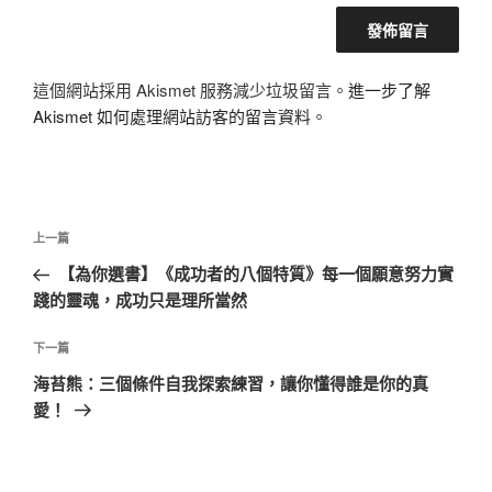
這個網站採用 Akismet 服務減少垃圾留言。
進一步了解
Akismet 如何處理網站訪客的留言資料
。
文
上
上一篇
章
一
【為你選書】《成功者的八個特質》每一個願意努力實
導
篇
踐的靈魂，成功只是理所當然
覽
文
章
下
下一篇
一
海苔熊：三個條件自我探索練習，讓你懂得誰是你的真
篇
愛！
文
章