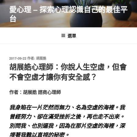
跳
愛心理 – 探索心理認識自己的最佳平
至
台
主
要
內
選單
容
發
2017-09-22
作者:
胡展誥
佈
胡展誥心理師：你說人生空虛，但會
於
不會空虛才讓你有安全感？
作者：胡展誥 諮商心理師
我身陷在一片茫然而無力、名為空虛的海裡。我
曾經努力、卻在滿受挫折之後，再也走不出來。
別問我、也別逼我，因為在那片空虛的海裡，深
埋著我難以直視的秘密。