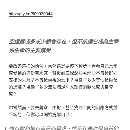
http://gty.im/509930344
空虛感或多或少都會存在，但不該讓它成為主宰
你生命的主要感受
。
要改善這樣的情況，當然還是要停下腳步，看看自己常常
感受到的這份空虛感，背後到底深深埋著那些不曾被好好
安撫的失落？不曾被重視的需求？堆疊了多少害怕被拋棄
的恐懼？堆疊了多少無法滿足別人期待的罪惡感與自卑
感？
想當然而，要去覺察、面對，甚至找到不同的因應方式並
不容易，但你可以開始提醒自己：
你有權利擁有自己的需求，這不代表你是自私的