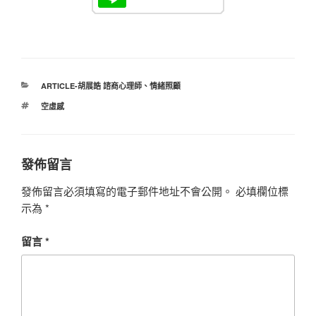
分
ARTICLE-胡展誥 諮商心理師
、
情緒照顧
類
標
空虛感
籤
發佈留言
發佈留言必須填寫的電子郵件地址不會公開。
必填欄位標
示為
*
留言
*