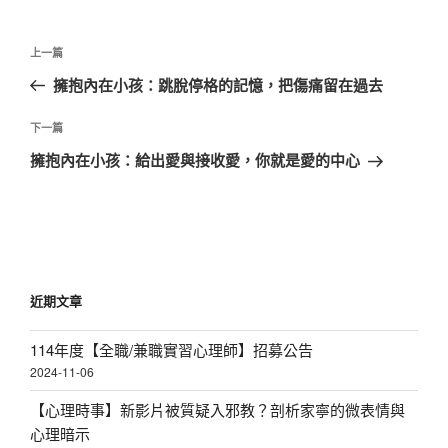
文
上
上一篇
章
一
擁抱內在小孩：跳脫停格的記憶，把傷痛留在過去
導
篇
覽
文
下
下一篇
章
一
擁抱內在小孩：給出愛與接收愛，你就是愛的中心
篇
文
章
近期文章
114年度【全職/兼職實習心理師】招募公告
2024-11-06
【心理時事】新影片被質疑入邪教？剖析家寧的微表情與
心理暗示