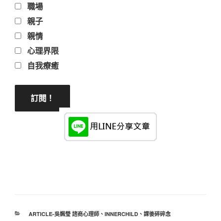
職場
親子
親情
心理界限
自我療癒
分
ARTICLE-吳姵瑩 諮商心理師
、
INNERCHILD
、
課後碎碎念