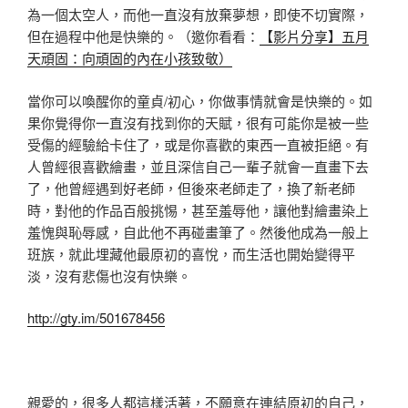
為一個太空人，而他一直沒有放棄夢想，即使不切實際，
但在過程中他是快樂的。（邀你看看：
【影片分享】五月
天頑固：向頑固的內在小孩致敬）
當你可以喚醒你的童貞/初心，你做事情就會是快樂的。如
果你覺得你一直沒有找到你的天賦，很有可能你是被一些
受傷的經驗給卡住了，或是你喜歡的東西一直被拒絕。有
人曾經很喜歡繪畫，並且深信自己一輩子就會一直畫下去
了，他曾經遇到好老師，但後來老師走了，換了新老師
時，對他的作品百般挑惕，甚至羞辱他，讓他對繪畫染上
羞愧與恥辱感，自此他不再碰畫筆了。然後他成為一般上
班族，就此埋藏他最原初的喜悅，而生活也開始變得平
淡，沒有悲傷也沒有快樂。
http://gty.im/501678456
親愛的，很多人都這樣活著，不願意在連結原初的自己，