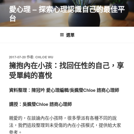
跳
愛心理 – 探索心理認識自己的最佳平
至
台
主
要
內
選單
容
發
2017-07-20
作者:
CHLOE WU
佈
擁抱內在小孩：找回任性的自己，享
於
受單純的喜悅
資料整理：陳冠吟 愛心理編輯/吳姵瑩Chloe 諮商心理師
講授：吳姵瑩Chloe 諮商心理師
親愛的，在談論內在小孩時，很多學派有各種不同的說
法，我們這段整理到未受傷的內在小孩模式，提供給大家
參考。