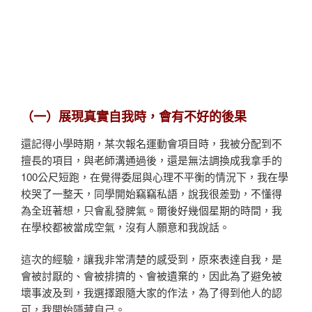
（一）展現真實自我時，會有不好的後果
還記得小學時期，某次報名運動會項目時，我被分配到不
擅長的項目，與老師溝通過後，還是無法調換成我拿手的
100公尺短跑，在覺得委屈與心理不平衡的情況下，我在學
校哭了一整天，同學開始竊竊私語，說我很差勁，不懂得
為全班著想，只會亂發脾氣。爾後好幾個星期的時間，我
在學校都被當成空氣，沒有人願意和我說話。
這次的經驗，讓我非常清楚的感受到，原來表達自我，是
會被討厭的、會被排擠的、會被遺棄的，因此為了避免被
壞事波及到，我選擇跟隨大家的作法，為了得到他人的認
可，我開始隱藏自己。