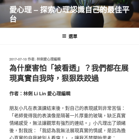
跳
愛心理 – 探索心理認識自己的最佳平
至
台
主
要
內
選單
容
發
2017-07-10
作者:
林俐愛心理編輯
佈
為什麼害怕「被看透」？我們都在展
於
現真實自我時，狠狠跌跤過
作者：林俐 Li Lin 愛心理編輯
朋友小凡在表演課結束後，對自己的表現感到非常苦惱：
「老師覺得我的表演像是隔著一片厚重的玻璃，缺乏真實
情緒感受，無法讓觀眾有強烈的連結。」小凡理出了頭緒
後，對我說：「我認為我無法展現真實的情感，是因為擔
心真實的自我被別人看穿！」，讓我不禁開始思考：