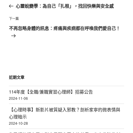
章
一
心靈蛻變學：為自己「扎根」，找回快樂與安全感
導
篇
覽
文
下
下一篇
章
一
不再忽略身體的訊息：疼痛與疾病都在呼喚我們愛自己！
篇
文
章
近期文章
114年度【全職/兼職實習心理師】招募公告
2024-11-06
【心理時事】新影片被質疑入邪教？剖析家寧的微表情與
心理暗示
2024-10-28