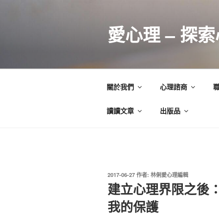
跳
至
愛心理 – 探
主
要
內
容
關於我們
心理諮商
讀讀文章
出版品
發
2017-06-27
作者:
林俐愛心理編輯
佈
建立心理界限之後
於
我的保護