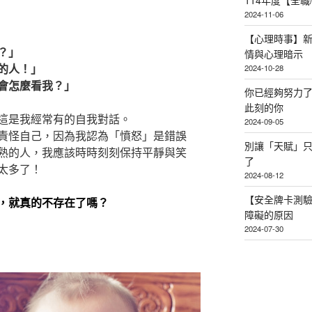
114年度【全
2024-11-06
【心理時事】
？」
情與心理暗示
的人！」
2024-10-28
會怎麼看我？」
你已經夠努力
此刻的你
這是我經常有的自我對話。
2024-09-05
責怪自己，因為我認為「憤怒」是錯誤
別讓「天賦」
熟的人，我應該時時刻刻保持平靜與笑
了
太多了！
2024-08-12
【安全牌卡測
，就真的不存在了嗎？
障礙的原因
2024-07-30