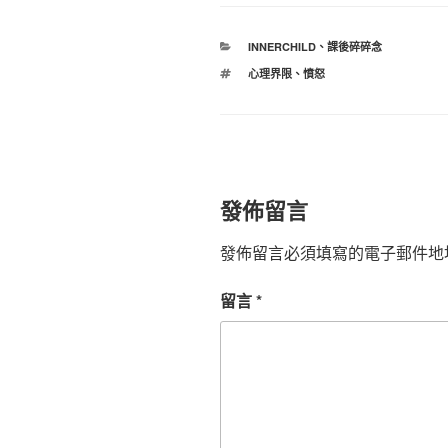
分
INNERCHILD
、
課後碎碎念
類
標
心理界限
、
憤怒
籤
發佈留言
發佈留言必須填寫的電子郵件地
留言
*