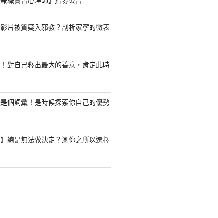
職/兼職實習心理師】招募公告
新影片被質疑入邪教？剖析家寧的微表
了！對自己釋出最大的善意，肯定此時
只是個詞彙！是時候探索你自己的優勢
驗】總是無法做決定？測你之所以選擇