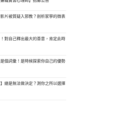
職/兼職實習心理師】招募公告
新影片被質疑入邪教？剖析家寧的微表
了！對自己釋出最大的善意，肯定此時
只是個詞彙！是時候探索你自己的優勢
驗】總是無法做決定？測你之所以選擇