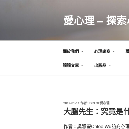
跳
至
愛心理 – 探
主
要
內
容
關於我們
心理諮商
讀讀文章
出版品
發
2017-01-11
作者:
ISPACE愛心理
佈
大腦先生：究竟是
於
作者：
吳姵瑩Chloe Wu諮商心