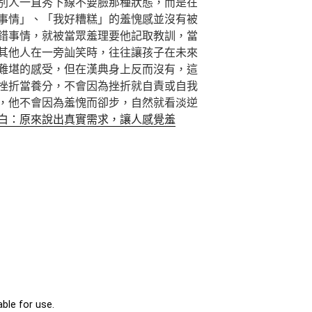
別人一直秀下線不要臉那種狀態，而是在
事情」、「我好糟糕」的羞愧感並沒有被
錯事情，就被當眾羞理要他記取教訓，當
其他人在一旁訕笑時，往往讓孩子在未來
難堪的感受，但在漢典身上反而沒有，這
挫折當養分，不會因為挫折就自責或自我
，他不會因為羞愧而卻步，自然就看淡逆
白：原來說出真實需求，讓人感覺羞