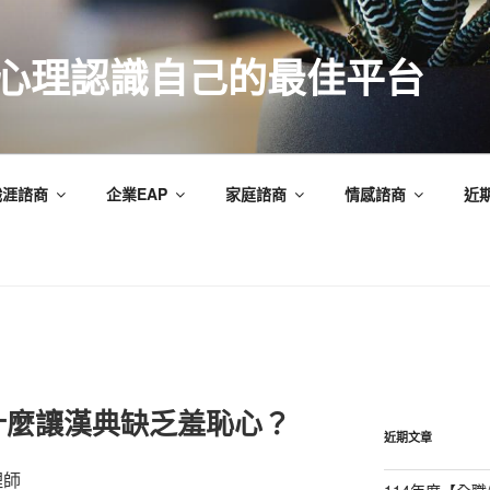
索心理認識自己的最佳平台
職涯諮商
企業EAP
家庭諮商
情感諮商
近
什麼讓漢典缺乏羞恥心？
近期文章
理師