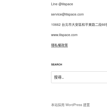
Line @iiispace
service@iiispace.com
10662 台北市大安區和平東路二段66
www.iiispace.com
隱私權政策
SEARCH
搜
尋
關
鍵
字:
本站採用 WordPress 建置