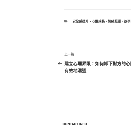
分
安全感提升
、
心靈成長
、
情緒照顧
、
故事
類
文
上
上一篇
章
一
建立心理界限：如何卸下對方的心
篇
有效地溝通
導
文
覽
章
CONTACT INFO