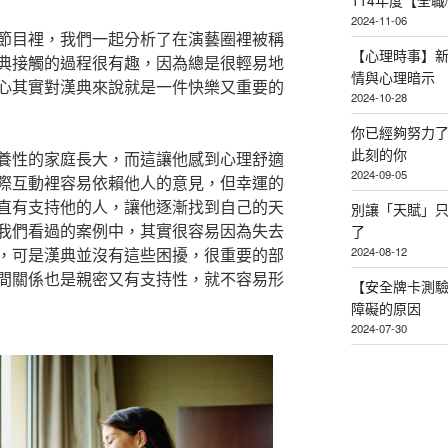
114年度【全
2024-11-06
節目裡，我們一起分析了在演藝圈裡被稱
【心理時事】
典接觸的過程很有趣，因為總是很輕易地
情與心理暗示
心其實對漢典來說就是一件快樂又重要的
2024-10-28
你已經夠努力
此刻的你
養性的家庭長大，而這讓他感到心理舒適
2024-09-05
際互動裡容易依賴他人的意見，但幸運的
直有支持他的人，讓他逐漸找到自己的天
別讓「天賦」
我們看過的案例中，其實很容易因為失去
了
2024-08-12
，可是漢典並沒有這些困擾，很重要的部
間關係也是親密又有支持性，就不容易形
【安全牌卡測
障礙的原因
2024-07-30