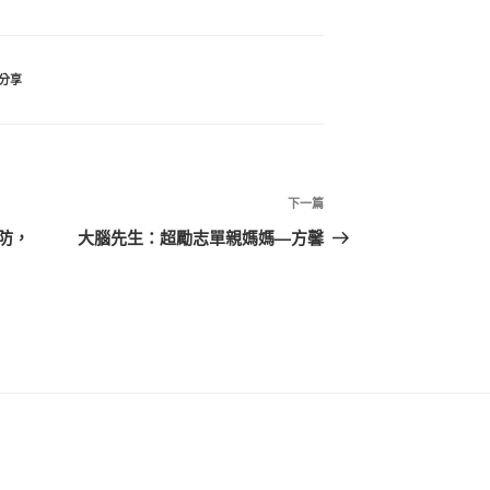
分享
下
下一篇
一
防，
大腦先生：超勵志單親媽媽—方馨
篇
文
章