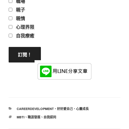
職場
親子
親情
心理界限
自我療癒
分
CAREERDEVELOPMENT
、
好好愛自己
、
心靈成長
類
標
MBTI
、
職涯發展
、
自我認同
籤