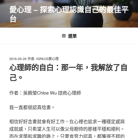
跳
愛心理 – 探索心理認識自己的最佳平
至
台
主
要
內
選單
容
發
2016-05-26
作者:
ISPACE愛心理
佈
心理師的自白：那一年，我解放了自
於
己。
作者：吳姵瑩Chloe Wu 諮商心理師
我一直都很認真唸書。
相信好好念書就會有好工作，在心裡也追求一種穩定感與
成就感，只希望人生可以像父母期待的那樣平穩和順利。
而在求學和求職的路上，只要肯努力認真，都獲得不錯的