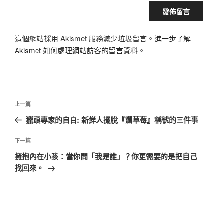
這個網站採用 Akismet 服務減少垃圾留言。
進一步了解
Akismet 如何處理網站訪客的留言資料
。
文
上
上一篇
章
一
獵頭專家的自白: 新鮮人擺脫『爛草莓』稱號的三件事
導
篇
覽
文
下
下一篇
章
一
擁抱內在小孩：當你問「我是誰」？你更需要的是把自己
篇
找回來。
文
章