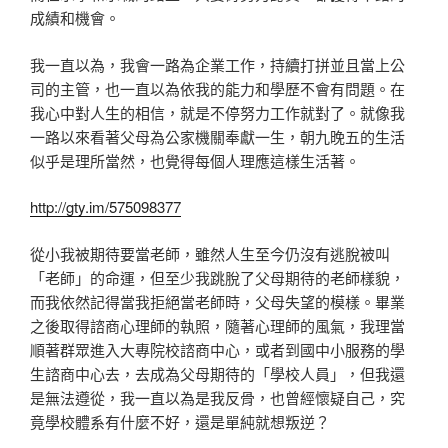
成績和機會。
我一直以為，我會一路為企業工作，持續打拼並且當上公
司的主管，也一直以為依我的能力和學歷不會有問題。在
我心中對人生的相信，就是不停努力工作就對了。就像我
一路以來看著父母為公家機關奉獻一生，朝九晚五的生活
似乎是理所當然，也覺得每個人理應這樣生活著。
http://gty.im/575098377
從小我被期待要當老師，雖然人生至今仍沒有逃脫被叫
「老師」的命運，但至少我跳脫了父母期待的老師樣貌，
而我依然記得當我拒絕當老師時，父母失望的模樣。畢業
之後取得諮商心理師的執照，隨著心理師的風氣，我理當
順著群眾進入大專院校諮商中心，或者到國中小服務的學
生諮商中心去，去成為父母期待的「學校人員」，但我還
是無法遵從，我一直以為是我反骨，也曾經懷疑自己，究
竟學校體系有什麼不好，還是單純就想叛逆？