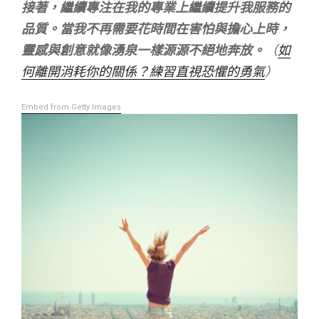
接著，繼續專注在我的專業上繼續提升我服務的
品質。當我不再需要花時間在害怕與擔心上時，
靈感與創意就像湧泉一樣源源不絕地奔放。
（
如
何離開消耗你的關係？練習直視恐懼的勇氣
）
Embed from Getty Images