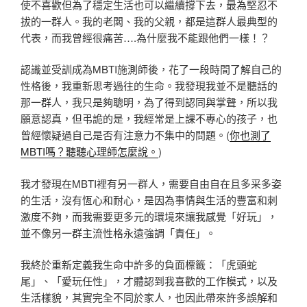
使不喜歡但為了穩定生活也可以繼續撐下去，最為堅忍不
拔的一群人。我的老闆、我的父親，都是這群人最典型的
代表，而我曾經很痛苦….為什麼我不能跟他們一樣！？
認識並受訓成為MBTI施測師後，花了一段時間了解自己的
性格後，我重新思考過往的生命。我發現我並不是聽話的
那一群人，我只是夠聰明，為了得到認同與掌聲，所以我
願意認真，但弔詭的是，我經常是上課不專心的孩子，也
曾經懷疑過自己是否有注意力不集中的問題。(
你也測了
MBTI嗎？聽聽心理師怎麼說。
)
我才發現在MBTI裡有另一群人，需要自由自在且多采多姿
的生活，沒有恆心和耐心，是因為事情與生活的豐富和刺
激度不夠，而我需要更多元的環境來讓我感覺「好玩」，
並不像另一群主流性格永遠強調「責任」。
我終於重新定義我生命中許多的負面標籤：「虎頭蛇
尾」、「愛玩任性」，才體認到我喜歡的工作模式，以及
生活樣貌，其實完全不同於家人，也因此帶來許多誤解和