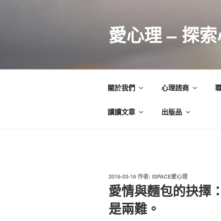
跳
至
愛心理 – 探
主
要
內
容
關於我們
心理諮商
讀讀文章
出版品
發
2016-03-16
作者:
ISPACE愛心理
佈
愛情與麵包的抉擇
於
是兩難。