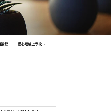
期課程
愛心理線上學校