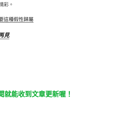
精彩。
要這種假性歸屬
再見
閱就能收到文章更新喔！