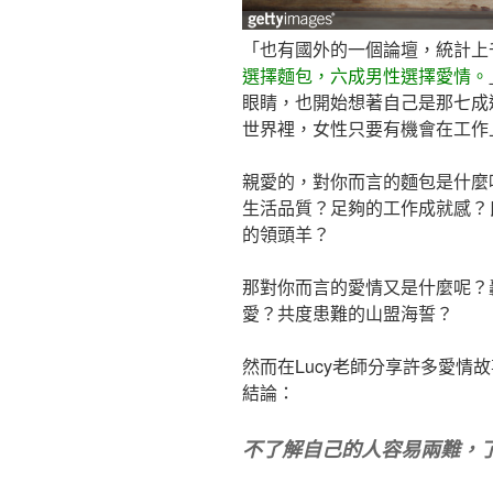
「也有國外的一個論壇，統計上
選擇麵包，六成男性選擇愛情。
眼睛，也開始想著自己是那七成
世界裡，女性只要有機會在工作
親愛的，對你而言的麵包是什麼
生活品質？足夠的工作成就感？
的領頭羊？
那對你而言的愛情又是什麼呢？
愛？共度患難的山盟海誓？
然而在Lucy老師分享許多愛情
結論：
不了解自己的人容易兩難，