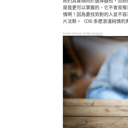
她們其實傾向於選擇麵包，而她
是我更可以掌握的，它不會背叛
情啊！因為要找到對的人並不容易
片沈默。（OS:多麽浪漫純情
Embed from Getty Images