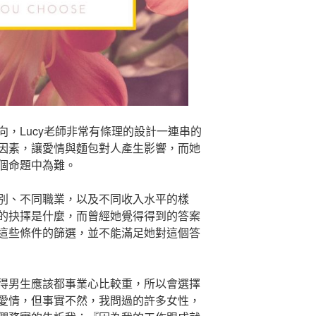
，Lucy老師非常有條理的設計一連串的
因素，讓愛情與麵包對人產生影響，而她
個命題中為難。
別、不同職業，以及不同收入水平的樣
的抉擇是什麼，而曾經她覺得得到的答案
這些條件的篩選，並不能滿足她對這個答
得男生應該都事業心比較重，所以會選擇
愛情，但事實不然，我問過的許多女性，