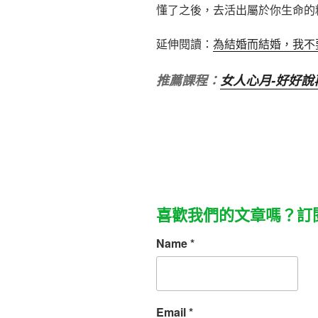
懂了之後，去活出屬於你生命的
延伸閱讀：
為結婚而結婚，我不
推薦課程：
女人心月-好好說
喜歡我們的文章嗎？訂
Name
*
Email
*