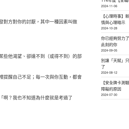
114年度【全
2024-11-06
【心理時事】
發對方對你的討厭，其中一種因素叫做
情與心理暗示
2024-10-28
你已經夠努力
此刻的你
2024-09-05
某些他渴望、卻達不到（或得不到）的部
別讓「天賦」
了
2024-08-12
裡提醒自己不足；每一次與你互動，都會
【安全牌卡測
障礙的原因
2024-07-30
「啊？我也不知道為什麼就是考過了