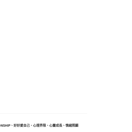
ONSHIP
、
好好愛自己
、
心理界限
、
心靈成長
、
情緒照顧