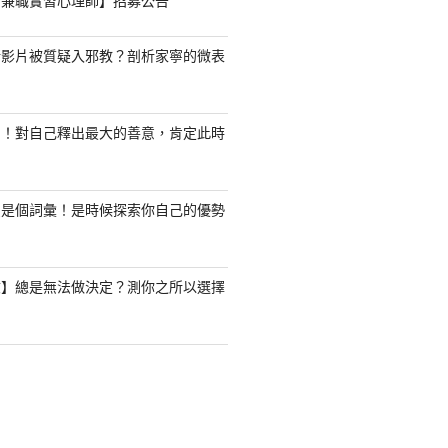
職/兼職實習心理師】招募公告
新影片被質疑入邪教？剖析家寧的微表
了！對自己釋出最大的善意，肯定此時
只是個詞彙！是時候探索你自己的優勢
驗】總是無法做決定？測你之所以選擇