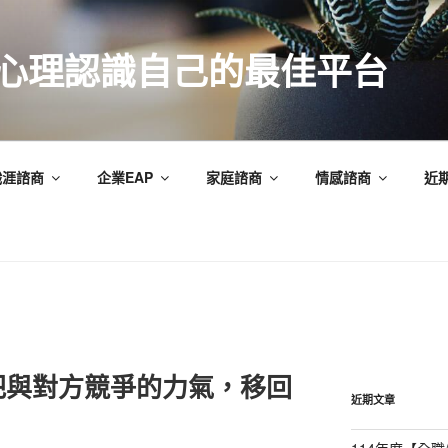
索心理認識自己的最佳平台
職涯諮商
企業EAP
家庭諮商
情感諮商
近
把與對方競爭的力氣，移回
近期文章