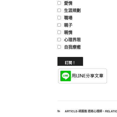
愛情
生涯規劃
職場
親子
親情
心理界限
自我療癒
分
ARTICLE-胡展誥 諮商心理師
、
RELATI
類