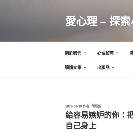
跳
至
愛心理 – 探
主
要
內
容
關於我們
心理諮商
讀讀文章
出版品
發
2023-09-18
作者:
胡展誥
佈
給容易嫉妒的你：
於
自己身上