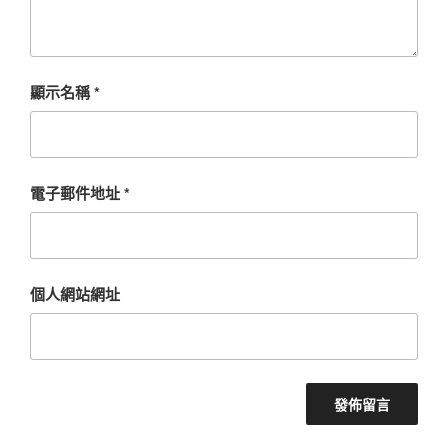
顯示名稱
*
電子郵件地址
*
個人網站網址