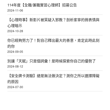
114年度【全職/兼職實習心理師】招募公告
2024-11-06
【心理時事】新影片被質疑入邪教？剖析家寧的微表情與
心理暗示
2024-10-28
你已經夠努力了！對自己釋出最大的善意，肯定此時此刻
的你
2024-09-05
別讓「天賦」只是個詞彙！是時候探索你自己的優勢了
2024-08-12
【安全牌卡測驗】總是無法做決定？測你之所以選擇障礙
的原因
2024-07-30