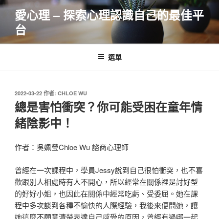
跳
愛心理 – 探索心理認識自己的最佳平
至
台
主
要
內
選單
容
發
2022-03-22
作者:
CHLOE WU
佈
總是害怕衝突？你可能受困在童年情
於
緒陰影中！
作者：吳姵瑩Chloe Wu 諮商心理師
曾經在一次課程中，學員Jessy說到自己很怕衝突，也不喜
歡跟別人相處時有人不開心，所以經常在關係裡是討好型
的好好小姐，也因此在關係中經常吃虧、受委屈。她在課
程中多次談到各種不愉快的人際經驗，我後來便問她，讓
她這麼不願意清楚表達自己感受的原因，曾經有過哪一起