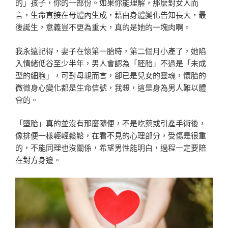
的」孩子，你的一部份。如果你能理解，那麼對女人而
言，生命直接在母體內生成，藉由身體變化告知長大，最
後誕生，意義豈不更為重大，真的是她的一塊肉啊。
我永遠記得，妻子在懷第一胎時，第二個月小產了，她陷
入情緒低谷至少半年，男人會認為「胚胎」不過是「未成
型的細胞」，可對母親而言，卻已是兒女的靈魂，懷胎的
微微身心變化都是生命信號，我想，這是身為男人難以體
會的。
「墮胎」真的並沒有那麼隨便，不是吃藥或引產手術後，
像排便一樣輕輕鬆鬆，在看不見的心理部分，受傷是很重
的，不能同理也沒關係，希望男性能明白，過程一定要陪
在對方身邊。