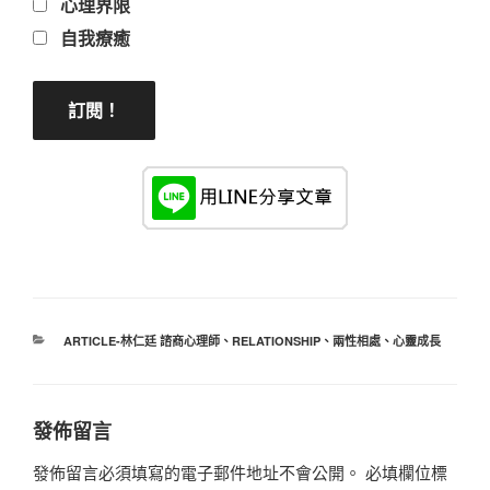
心理界限
自我療癒
分
ARTICLE-林仁廷 諮商心理師
、
RELATIONSHIP
、
兩性相處
、
心靈成長
類
發佈留言
發佈留言必須填寫的電子郵件地址不會公開。
必填欄位標