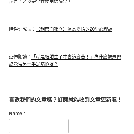
還有，之後要全程使用保險套。
陪伴你成長：
【親密而獨立】洞悉愛情的20堂心理課
延伸閱讀：
「就是結婚生子才會這麼苦！」為什麼媽媽們
總覺得另一半是豬隊友？
喜歡我們的文章嗎？訂閱就能收到文章更新喔！
Name
*