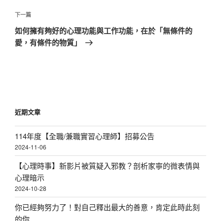
覽
文
章
下
下一篇
一
如何擁有夠好的心理功能與工作功能，在於「無條件的
篇
愛，有條件的物質」
文
章
近期文章
114年度【全職/兼職實習心理師】招募公告
2024-11-06
【心理時事】新影片被質疑入邪教？剖析家寧的微表情與
心理暗示
2024-10-28
你已經夠努力了！對自己釋出最大的善意，肯定此時此刻
的你