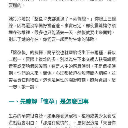
要還的。
她冷冷地說「整盒12支都測過了。兩條線。」你臉上三條
線，因為還沒準備好當爸爸。事實已定，即使震驚讓你頭
埋在砂堆裡，最多也只能消失一天，然後就要出來面對，
別忘了她的存在，你們要一起面對生命的降臨。
「懷孕後」的抉擇，簡單說也就墮胎或生下來兩種，看似
二選一，實際上複雜的多，別以為生下來交親人扶養繼續
青春或墮胎假裝沒事，這是人生的嚴肅時刻，不是倒楣時
刻，你們的未來、關係、心理都被迫在短時間內調整，並
帶著責任與犧牲。這也是男性的關鍵時刻，瞭解資訊、想
一想、談一談。
一、先瞭解「懷孕」是怎麼回事
生命的孕育很奇妙，如果你養過寵物、植物或美少女養成
遊戲就會明白：「那是有感情的」，更何況這是「來自你