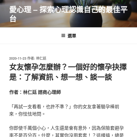
跳
愛心理 – 探索心理認識自己的最佳平
至
台
主
要
內
選單
容
發
2020-11-23
作者:
林仁廷
佈
女友懷孕怎麼辦？一個好的懷孕抉擇
於
是：了解資訊、想一想、談一談
作者：林仁廷 諮商心理師
「再試一支看看，也許不準？」你的女友拿著驗孕棒前
來，你怯怯地問。
你即使千萬個小心，人生還是會有意外，因為保險套避孕
率不是百分百。什麼，其實你沒用套套！？這樣搞，總是