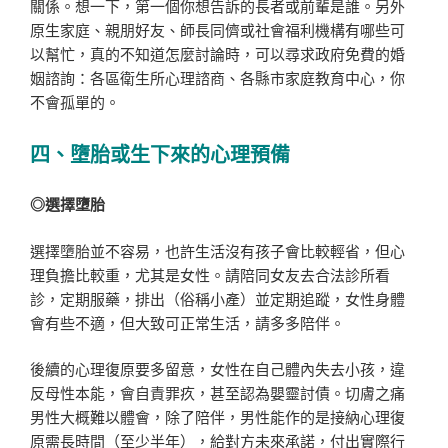
關係。想一下，第一個你想告訴的長者或前輩是誰。另外
原生家庭、親朋好友、師長同儕或社會福利機構有哪些可
以幫忙，真的不知道怎麼討論時，可以尋求政府免費的婚
姻諮詢：各區衛生所心理諮商、各縣市家庭教育中心，你
不會孤單的。
四、墮胎或生下來的心理預備
◎選擇墮胎
選擇墮胎並不容易，也許生活沒有孩子會比較輕省，但心
理負擔比較重，尤其是女性。請陪同女友去合法診所看
診，定期服藥，排出（俗稱小產）並定期追蹤，女性身體
會有些不適，但大致可正常生活，請多多陪伴。
後續的心理復原要多留意，女性在自己體內失去小孩，違
反母性本能，會自責罪疚，甚至認為嬰靈討債。切膚之痛
男性大概難以體會，除了陪伴，男性能作的是接納心理復
原需長時間（至少半年），給對方未來承諾，付出實際行