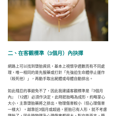
二、在客觀標準（
3
個月）內抉擇
網路上可以找到墮胎資訊，基本上視懷孕週數而有不同處
理，唯一相同的是先服藥或打針「先強迫生命體停止運作
（殺死他）」，再動手取出屍體或母體自動排出。
如此殘忍的事避免不了，因此我建議客觀標準是『3個月
內』（12週）必須作決定，此時胚胎略為成形，約略掌心
大小，主靠墮胎藥將之排出，物理傷害較小（但心理傷害
一樣大）。越靠近3個月或超過，胚胎已有人形，就不考慮
墮胎了，因此時物理及心理傷害都很大，對女性而言，簡