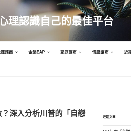
索心理認識自己的最佳平台
職涯諮商
企業EAP
家庭諮商
情感諮商
近
做？深入分析川普的「自戀
近期文章