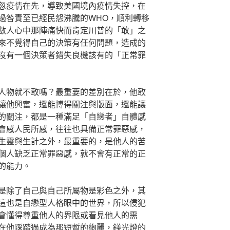
忽疫情在先，導致美國境內疫情失控，在
過咎責至已經民怨沸騰的WHO，順利轉移
數人心中那陣痛快而肯定川普的「敢」之
來不覺得自己的決策有任何問題，造成的
沒有一個決策者錯失良機該有的「正常罪
人物就不敢嗎？最重要的差別在於，他敢
讓他興奮，還能博得關注與版面，還能讓
的關注，都是一種滿足「自戀者」自體感
會感人民所感，往往也具備正常罪惡感，
生靈與生計之外，最重要的，是他人的苦
個人缺乏正常罪惡感，就不會有正常的正
的能力。
是除了自己與自己所屬物是彩色之外，其
這也是自戀型人格眼中的世界，所以侵犯
會懂得尊重他人的界限或看見他人的需
在他踩踏過成為那短暫的絢麗，鎂光燈的