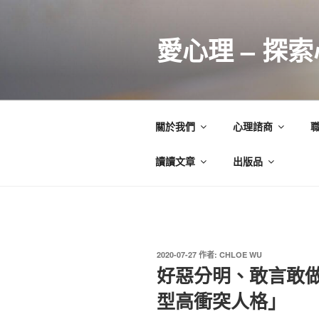
跳
至
愛心理 – 探
主
要
內
容
關於我們
心理諮商
讀讀文章
出版品
發
2020-07-27
作者:
CHLOE WU
佈
好惡分明、敢言敢
於
型高衝突人格」