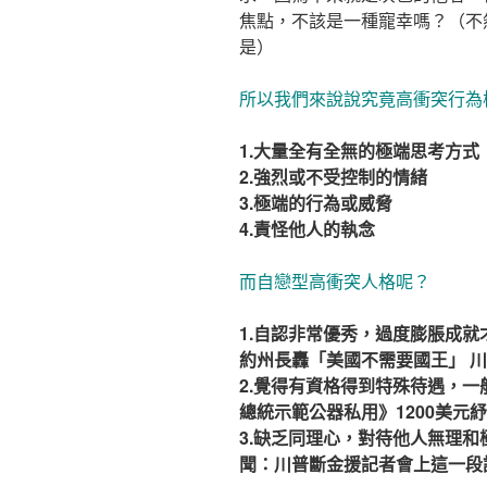
焦點，不該是一種寵幸嗎？（不
是）
所以我們來說說究竟高衝突行為
1.大量全有全無的極端思考方式
2.強烈或不受控制的情緒
3.極端的行為或威脅
4.責怪他人的執念
而自戀型高衝突人格呢？
1.自認非常優秀，過度膨脹成
約州長轟「美國不需要國王」 
2.覺得有資格得到特殊待遇，
總統示範公器私用》1200美元
3.缺乏同理心，對待他人無理
聞：川普斷金援記者會上這一段