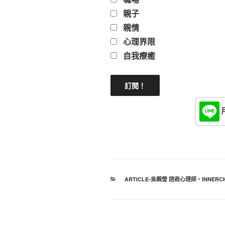
親子
親情
心理界限
自我療癒
分
ARTICLE-吳姵瑩 諮商心理師
、
INNERC
類