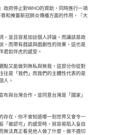
』政府停止對WHO的資助，同時進行一項
不善和掩蓋新冠肺炎傳播方面的作用，『大
詞，並且容易加註個人評論，而讓該是政
說，而帶有戲謔與戲劇性的效果，這也是
伴君如伴虎的感受。
觀點又能做到無私與無我，這部分你從對
往往是「我們」而我們的主體性代表的是
個人。
宣布與台灣合作，並同意台灣是「國家」
的存在，你不會知道哪一刻世界又會令一
股「被認可」的感受時，就容易陷入妄自
而無法真正看見他人做了什麼，做不適切