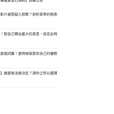
職/兼職實習心理師】招募公告
新影片被質疑入邪教？剖析家寧的微表
了！對自己釋出最大的善意，肯定此時
只是個詞彙！是時候探索你自己的優勢
驗】總是無法做決定？測你之所以選擇