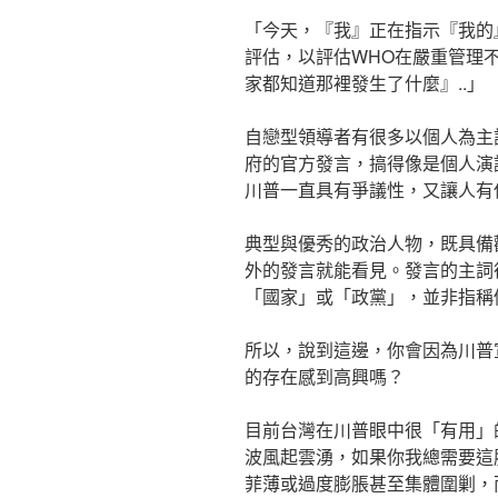
「今天，『我』正在指示『我的
評估，以評估WHO在嚴重管理
家都知道那裡發生了什麼』..」
自戀型領導者有很多以個人為主
府的官方發言，搞得像是個人演
川普一直具有爭議性，又讓人有
典型與優秀的政治人物，既具備
外的發言就能看見。發言的主詞
「國家」或「政黨」，並非指稱
所以，說到這邊，你會因為川普
的存在感到高興嗎？
目前台灣在川普眼中很「有用」
波風起雲湧，如果你我總需要這
菲薄或過度膨脹甚至集體圍剿，