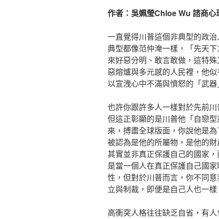
作者：吳姵瑩Chloe Wu 諮商
一直覺得川普這個非典型的政治
典型都像范仲淹一樣，「先天下
來好惡分明、敢言敢做，這特殊
惡熔爐與多元感的人民裡，他似
以宣洩心中不滿與憤怒的「武器
也許你跟許多人一樣對於先前川
但這正彰顯的是川普他「自戀型
來，搏盡全球版面，你說他是為
被認為是他的所屬物，是他的財
其實並非真正保護自己的國家，
是當一個人在真正保護自己國家
性，但對於川普而言，你不同意
立與制裁，即便是自己人也一樣
高衝突人格往往缺乏自省，有人