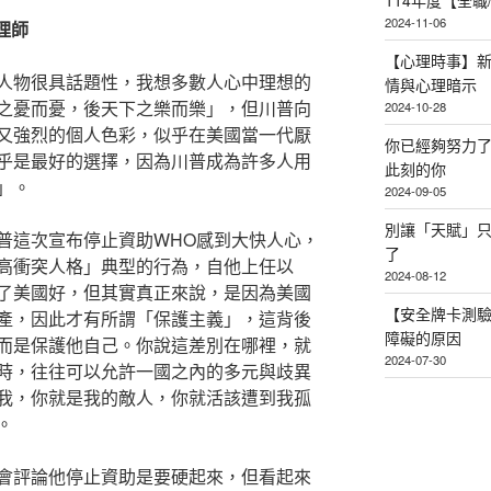
114年度【全
2024-11-06
心理師
【心理時事】
人物很具話題性，我想多數人心中理想的
情與心理暗示
之憂而憂，後天下之樂而樂」，但川普向
2024-10-28
又強烈的個人色彩，似乎在美國當一代厭
你已經夠努力
乎是最好的選擇，因為川普成為許多人用
此刻的你
」。
2024-09-05
別讓「天賦」
普這次宣布停止資助WHO感到大快人心，
了
高衝突人格」典型的行為，自他上任以
2024-08-12
了美國好，但其實真正來說，是因為美國
【安全牌卡測
產，因此才有所謂「保護主義」，這背後
障礙的原因
而是保護他自己。你說這差別在哪裡，就
2024-07-30
時，往往可以允許一國之內的多元與歧異
我，你就是我的敵人，你就活該遭到我孤
。
會評論他停止資助是要硬起來，但看起來