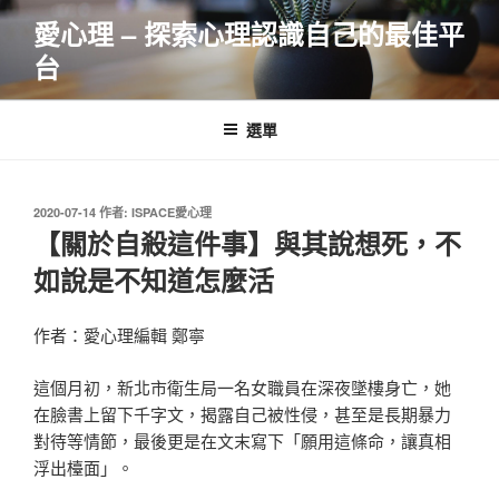
跳
愛心理 – 探索心理認識自己的最佳平
至
台
主
要
內
選單
容
發
2020-07-14
作者:
ISPACE愛心理
佈
【關於自殺這件事】與其說想死，不
於
如說是不知道怎麼活
作者：愛心理編輯 鄭寧
這個月初，新北市衛生局一名女職員在深夜墜樓身亡，她
在臉書上留下千字文，揭露自己被性侵，甚至是長期暴力
對待等情節，最後更是在文末寫下「願用這條命，讓真相
浮出檯面」。