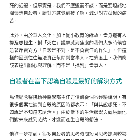
死的話題，但事實是，我們不應避而不談，而是要坦誠地
關懷想自殺者，讓對方感覺到被了解，減少對方孤獨的痛
苦。
此外，由於華人文化，加上從小教育的緣故，當身邊有人
提及想輕生，對「死亡」議題感到焦慮的我們大多時候會
急著斥責對方「自殺是不對、是不負責任的作法」，但這
樣的回應往往無法真正幫助到當事人。在態度上，我們應
該表達出關心與理解，而不是「批判」當事人。
自殺者在當下認為自殺是最好的解決方式
馬偕紀念醫院精神醫學部主任方俊凱從個案經驗說明，有
很多個案在談到自殺的原因時都表示：「與其說想死，不
如說是不知道怎麼活。」由於當下的生活狀況與處境讓他
們對未來感到茫然，才進而產生自殺的想法。
他進一步提到，很多自殺者的思考時間短且思考範圍較狹