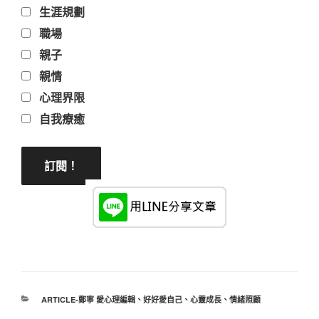
生涯規劃
職場
親子
親情
心理界限
自我療癒
分
ARTICLE-鄭寧 愛心理編輯
、
好好愛自己
、
心靈成長
、
情緒照顧
類