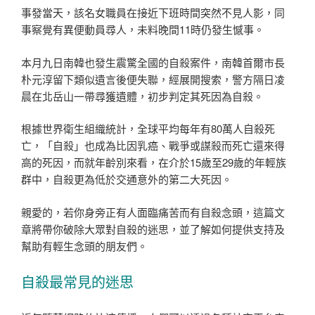
事發當天，該名女職員在接近下班時間突然不見人影，同
事察覺有異便動員尋人，未料晚間11時仍發生憾事。
本月九日南韓也發生震驚全國的自殺案件，南韓首爾市長
朴元淳留下類似遺言後便失聯，經展開搜索，警方隔日凌
晨在北岳山一帶尋獲遺體，初步判定其死因為自殺。
根據世界衛生組織統計，全球平均每年有80萬人自殺死
亡，「自殺」也成為比因乳癌、戰爭或謀殺而死亡還來得
高的死因，而就年齡別來看，在介於15歲至29歲的年輕族
群中，自殺更為低於交通意外的第二大死因。
親愛的，若你身旁正有人面臨痛苦而有自殺念頭，這篇文
章將帶你破除大眾對自殺的迷思，並了解如何提供支持及
幫助有輕生念頭的朋友們。
自殺最常見的迷思