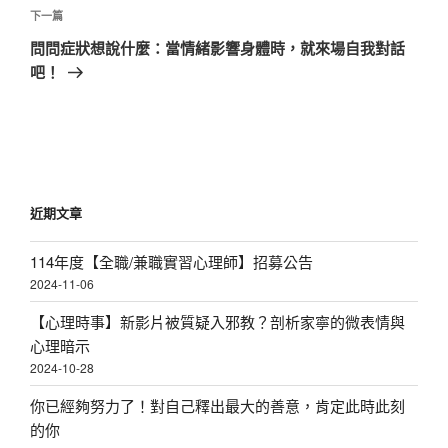
章
下
下一篇
一
問問症狀想說什麼：當情緒影響身體時，就來場自我對話
篇
吧！
文
章
近期文章
114年度【全職/兼職實習心理師】招募公告
2024-11-06
【心理時事】新影片被質疑入邪教？剖析家寧的微表情與
心理暗示
2024-10-28
你已經夠努力了！對自己釋出最大的善意，肯定此時此刻
的你