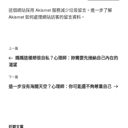
這個網站採用 Akismet 服務減少垃圾留言。
進一步了解
Akismet 如何處理網站訪客的留言資料
。
文
上
上一篇
章
一
媽媽這樣想很自私？心理師：妳需要先接納自己內在的
導
篇
渴望
覽
文
章
下
下一篇
一
退一步沒有海闊天空？心理師：你可能還不夠尊重自己
篇
文
章
近期文章