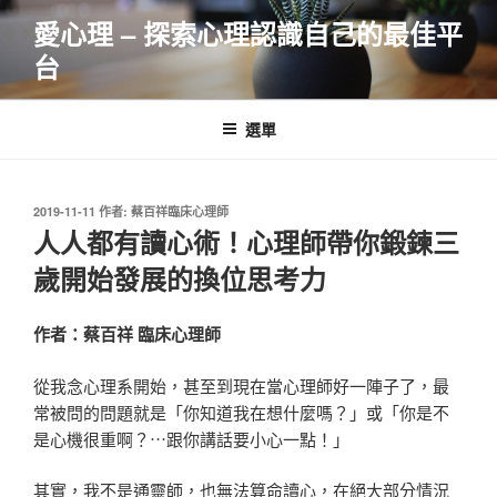
跳
愛心理 – 探索心理認識自己的最佳平
至
台
主
要
內
選單
容
發
2019-11-11
作者:
蔡百祥臨床心理師
佈
人人都有讀心術！心理師帶你鍛鍊三
於
歲開始發展的換位思考力
作者：蔡百祥 臨床心理師
從我念心理系開始，甚至到現在當心理師好一陣子了，最
常被問的問題就是「你知道我在想什麼嗎？」或「你是不
是心機很重啊？⋯跟你講話要小心一點！」
其實，我不是通靈師，也無法算命讀心，在絕大部分情況