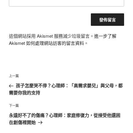
這個網站採用 Akismet 服務減少垃圾留言。
進一步了解
Akismet 如何處理網站訪客的留言資料
。
文
上
上一篇
章
一
孩子怎麼哭不停？心理師：「高需求嬰兒」與父母，都
導
篇
需要你我的支持
覽
文
章
下
下一篇
一
永遠好不了的傷痛？心理師：家庭修復力，從接受他還困
篇
在創傷裡開始
文