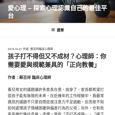
跳
愛心理 – 探索心理認識自己的最佳平
至
台
主
要
內
選單
容
發
2019-10-21
作者:
蔡百祥臨床心理師
佈
孩子打不得但又不成材？心理師：你
於
需要愛與規範兼具的「正向教養」
作者：蔡百祥 臨床心理師
養兒育女的議題讓許多家長在意，說穿了，家長都希望打
造孩子能有無限的未來。在近幾年的工作經驗中，我最常
遇見的議題不只是自閉症或注意力不足過動，反而是不知
如何處理孩子情緒困擾與偏差行為的父母；另外，也有些
家長樂於擔任虎爸、虎媽，常有「不打不成器」、「棒下