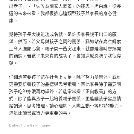
出孝子」、「失敗為讓家人蒙羞」的迷思，坦白說，從長
遠的未來來看，我都很擔心這類型孩子與家長的身心健
康。
期待孩子長大後能功成名就，是許多家長說不出口的願
望，然而，若父母與孩子之間的關係，猶如站在高空鋼索
上令人膽顫心驚，親子間一衝突起來，就像是隨時會爆開
的鍋爐。若孩子未來真的成功了，會知道感恩嗎？我很存
疑。
仔細想若要孩子能在社會上立足，除了努力學習外，或許
更需要培養孩子的品德與思考素養。因此家長除了需要讓
孩子吃飽穿暖寫功課外，若能常常採「正向教養」的方
式，除了能與孩子一起培養親子關係，更能讓孩子發展情
緒調適、思考推理、讀心理解、人際互動⋯等EQ的能力，
這是比讀書或智力更重要的事。
Embed from Getty Images