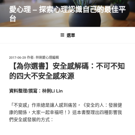
跳
愛心理 – 探索心理認識自己的最佳平
至
台
主
要
內
選單
容
發
2017-06-29
作者:
林俐愛心理編輯
佈
【為你選書】安全感解碼：不可不知
於
的四大不安全感來源
資料整理/撰寫：林俐Li Lin
「不安感」作祟總是讓人感到痛苦，《安全的人：發展健
康的關係，大家一起幸福吧！》這本書整理出四種影響我
們安全感發展的方式：