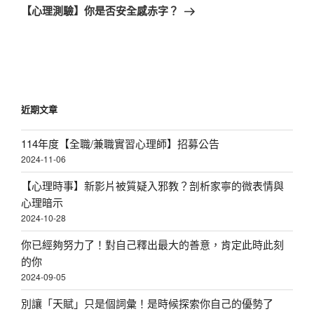
章
一
【心理測驗】你是否安全感赤字？
篇
文
章
近期文章
114年度【全職/兼職實習心理師】招募公告
2024-11-06
【心理時事】新影片被質疑入邪教？剖析家寧的微表情與
心理暗示
2024-10-28
你已經夠努力了！對自己釋出最大的善意，肯定此時此刻
的你
2024-09-05
別讓「天賦」只是個詞彙！是時候探索你自己的優勢了