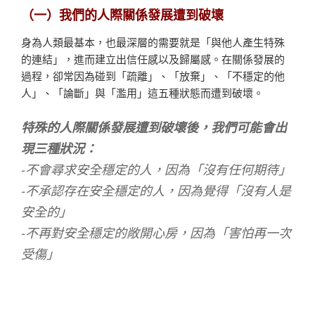
（一）我們的人際關係發展遭到破壞
身為人類最基本，也最深層的需要就是「與他人產生特殊
的連結」，進而建立出信任感以及歸屬感。在關係發展的
過程，卻常因為碰到「疏離」、「放棄」、「不穩定的他
人」、「論斷」與「濫用」這五種狀態而遭到破壞。
特殊的人際關係發展遭到破壞後，我們可能會出
現三種狀況：
-不會尋求安全穩定的人，因為「沒有任何期待」
-不承認存在安全穩定的人，因為覺得「沒有人是
安全的」
-不再對安全穩定的敞開心房，因為「害怕再一次
受傷」