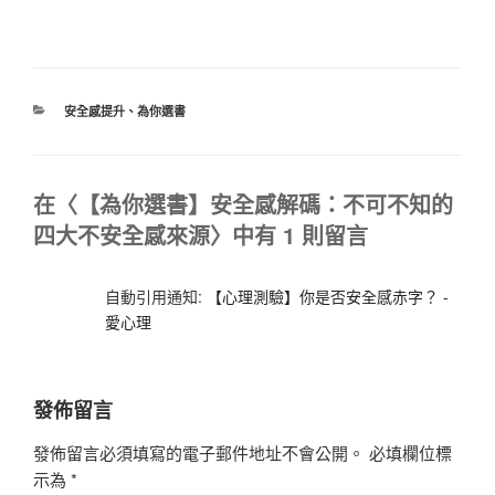
分
安全感提升
、
為你選書
類
在〈【為你選書】安全感解碼：不可不知的
四大不安全感來源〉中有 1 則留言
自動引用通知:
【心理測驗】你是否安全感赤字？ -
愛心理
發佈留言
發佈留言必須填寫的電子郵件地址不會公開。
必填欄位標
示為
*