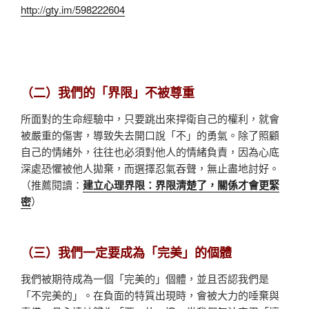
http://gty.im/598222604
（二）我們的「界限」不被尊重
所面對的生命經驗中，只要跳出來捍衛自己的權利，就會
被嚴重的傷害，導致失去開口說「不」的勇氣。除了照顧
自己的情緒外，往往也必須對他人的情緒負責，因為心底
深處恐懼被他人拋棄，而選擇忍氣吞聲，無止盡地討好。
（推薦閱讀：
建立心理界限：界限清楚了，關係才會更緊
密
）
（三）我們一定要成為「完美」的個體
我們被期待成為一個「完美的」個體，並且否認我們是
「不完美的」。在負面的特質出現時，會被大力的唾棄與