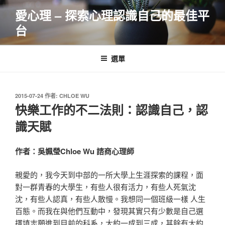
跳
愛心理 – 探索心理認識自己的最佳平
至
台
主
要
內
選單
容
發
2015-07-24
作者:
CHLOE WU
佈
快樂工作的不二法則：認識自己，認
於
識天賦
作者：吳姵瑩Chloe Wu 諮商心理師
親愛的，我今天到中部的一所大學上生涯探索的課程，面
對一群青春的大學生，有些人很有活力，有些人死氣沈
沈，有些人認真，有些人散慢。我想同一個班級一樣 人生
百態。而我在與他們互動中，發現其實只有少數是自己選
擇填志願進到目前的科系，大約一成到三成，其餘有大約