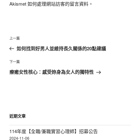
Akismet 如何處理網站訪客的留言資料
。
文
上
上一篇
章
一
如何找到好男人並維持長久關係的20點建議
導
篇
覽
文
下
下一篇
章
一
療癒女性核心：感受妳身為女人的獨特性
篇
文
章
近期文章
114年度【全職/兼職實習心理師】招募公告
2024-11-06