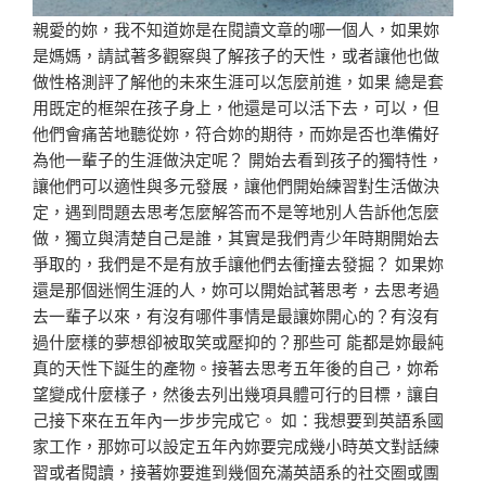
親愛的妳，我不知道妳是在閱讀文章的哪一個人，如果妳
是媽媽，請試著多觀察與了解孩子的天性，或者讓他也做
做性格測評了解他的未來生涯可以怎麼前進，如果 總是套
用既定的框架在孩子身上，他還是可以活下去，可以，但
他們會痛苦地聽從妳，符合妳的期待，而妳是否也準備好
為他一輩子的生涯做決定呢？ 開始去看到孩子的獨特性，
讓他們可以適性與多元發展，讓他們開始練習對生活做決
定，遇到問題去思考怎麼解答而不是等地別人告訴他怎麼
做，獨立與清楚自己是誰，其實是我們青少年時期開始去
爭取的，我們是不是有放手讓他們去衝撞去發掘？ 如果妳
還是那個迷惘生涯的人，妳可以開始試著思考，去思考過
去一輩子以來，有沒有哪件事情是最讓妳開心的？有沒有
過什麼樣的夢想卻被取笑或壓抑的？那些可 能都是妳最純
真的天性下誕生的產物。接著去思考五年後的自己，妳希
望變成什麼樣子，然後去列出幾項具體可行的目標，讓自
己接下來在五年內一步步完成它。 如：我想要到英語系國
家工作，那妳可以設定五年內妳要完成幾小時英文對話練
習或者閱讀，接著妳要進到幾個充滿英語系的社交圈或團