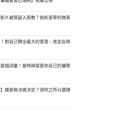
職/兼職實習心理師】招募公告
新影片被質疑入邪教？剖析家寧的微表
了！對自己釋出最大的善意，肯定此時
只是個詞彙！是時候探索你自己的優勢
驗】總是無法做決定？測你之所以選擇