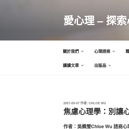
跳
至
愛心理 – 探
主
要
內
容
關於我們
心理諮商
讀讀文章
出版品
發
2021-05-07
作者:
CHLOE WU
佈
焦慮心理學：別讓
於
作者：吳姵瑩Chloe Wu 諮商