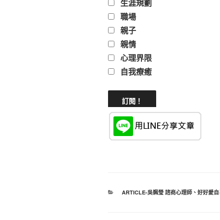
生涯規劃
職場
親子
親情
心理界限
自我療癒
分
ARTICLE-吳姵瑩 諮商心理師
、
好好愛自
類