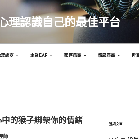
索心理認識自己的最佳平台
職涯諮商
企業EAP
家庭諮商
情感諮商
近
心中的猴子綁架你的情緒
近期文章
心理師