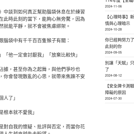
114年度【全
2024-11-06
》中談到如何真正幫助腦袋休息在於練習
【心理時事】
在此時此刻的當下，能夠心無旁騖，因為
情與心理暗示
然就能平靜，就不會被焦慮綁架。
2024-10-28
你已經夠努力
跟腦袋中有千千百百隻猴子有關：
此刻的你
2024-09-05
」「他一定會討厭我」「放棄比較快」
別讓「天賦」
佔據，甚至你為之起舞，與他們爭吵也
了
2024-08-12
，你會發現散亂的心思，就帶來焦躁不安
【安全牌卡測
障礙的原因
個人了」
2024-07-30
是根本就不愛我」
是對自我的懷疑、批評與否定，而當你花
現人生越來越失去盼望。