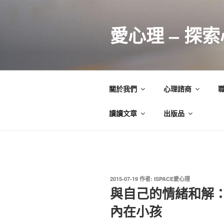
跳
至
愛心理 – 探
主
要
內
容
關於我們
心理諮商
讀讀文章
出版品
發
2015-07-19
作者:
ISPACE愛心理
佈
與自己的情緒和解
於
內在小孩