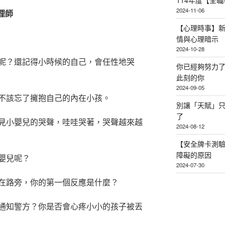
114年度【全
2024-11-06
心理師
【心理時事】
情與心理暗示
2024-10-28
呢？還記得小時候的自己，會任性地哭
你已經夠努力
此刻的你
2024-09-05
不該忘了擁抱自己的內在小孩。
別讓「天賦」
了
見小嬰兒的哭聲，哇哇哭著，哭聲越來越
2024-08-12
【安全牌卡測
障礙的原因
嬰兒呢？
2024-07-30
在路旁，你的第一個反應是什麼？
通知警方？你是否會心疼小小的孩子被丟