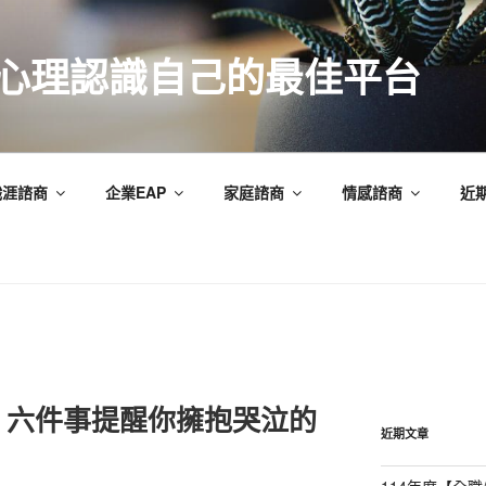
索心理認識自己的最佳平台
職涯諮商
企業EAP
家庭諮商
情感諮商
近
：六件事提醒你擁抱哭泣的
近期文章