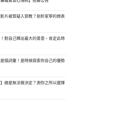
職/兼職實習心理師】招募公告
新影片被質疑入邪教？剖析家寧的微表
了！對自己釋出最大的善意，肯定此時
只是個詞彙！是時候探索你自己的優勢
驗】總是無法做決定？測你之所以選擇