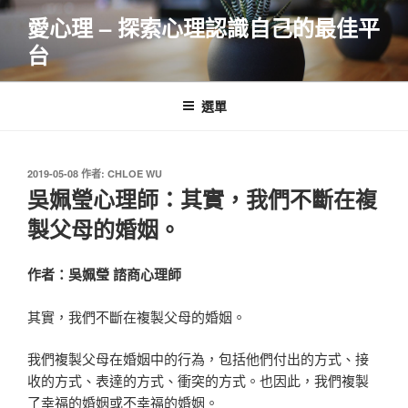
跳
愛心理 – 探索心理認識自己的最佳平
至
台
主
要
內
選單
容
發
2019-05-08
作者:
CHLOE WU
佈
吳姵瑩心理師：其實，我們不斷在複
於
製父母的婚姻。
作者：吳姵瑩 諮商心理師
其實，我們不斷在複製父母的婚姻。
我們複製父母在婚姻中的行為，包括他們付出的方式、接
收的方式、表達的方式、衝突的方式。也因此，我們複製
了幸福的婚姻或不幸福的婚姻。