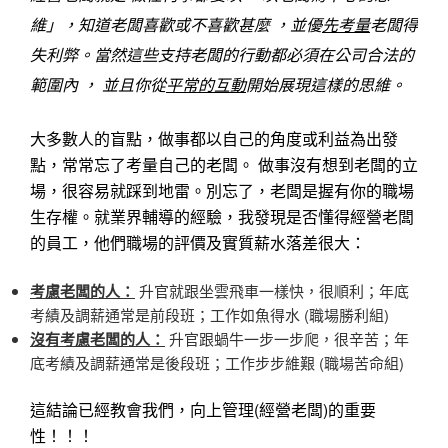
維」，知道老闆喜歡或不喜歡甚麼
，並優
先考量
老闆得
失
利弊。當然這些支持老闆的行動都必須在公司合法的
範圍內 ，
並且你從
平常的互動
開始展現這樣的思維。
大多數人的盲點，做事都以自己的角度或利益為出發
點，常常忘了考量自己的老闆。 做事沒有想到老闆的立
場，很容易就踩到地雷。別忘了，老闆是握有你的職場
生存權。就業界輔導的經驗，我發現是否懂得經營老闆
的員工，他們職場的評價及實質薪水落差很大：
考慮老闆的人：
升官就跟坐雲飛車一樣快，很順利；年底
考績及調薪通常是前段班；工作如魚得水 (職場勝利組)
沒有考慮老闆的人：
升官跟蝸牛一步一步爬，很辛苦；年
底考績及調薪通常是後段班；工作步步維艱 (職場苦命組)
這結論已經教會我們，向上管理
(
經營老闆
)
的重要
性！！！