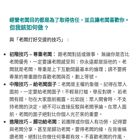
經營老闆目的都是為了取得信任，並且讓老闆喜歡你。
但我該如何做
?
與「老闆打好交道的技巧」
：
初階技巧
–
尊重老闆
：
跟老闆對話或做事， 無論你是否比
老闆優秀，一定要讓老闆感受到：你永遠都是挺他的。老
闆就是老闆，尊重是上下互動間最基本的倫理；請不要將
專業的尊重跟你喜歡老闆與否，劃上等號。
中階技巧
–
給老闆面子：
老闆是主權的象徵，記得在眾人
面前，一定要給老闆面子 ! 不輕易打槍，舉反對牌， 若老
闆有錯，勿在大家面前揭露。比如說：眾人開會時，不支
持老闆的決定，絕不可以直接反駁與老闆爭論。在眾人面
前，老闆的面子絕對比你個人光芒來的重要。
進階技巧
–
歸功給老闆：
若團隊或你個人有功勞，記得要
與老闆分享，甚至是歸功老闆。要得老闆的緣，在背後稱
讚老闆，絕對比你做任何事都有效。不喜歡老闆的作風，