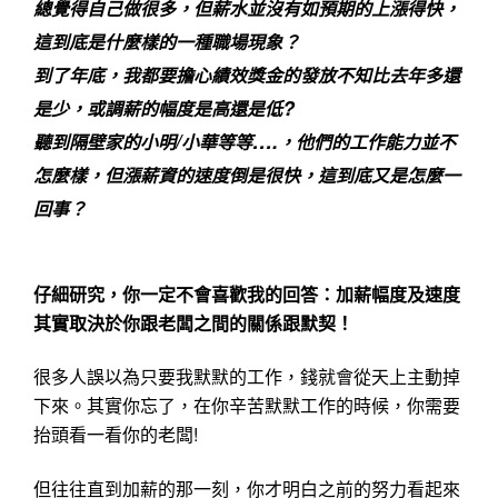
總覺得自己做很多，但薪水並沒有如預期的上漲得快，
這到底是什麼樣的一種職場現象？
到了年底，我都要擔心績效獎金的發放不知比去年多還
?
是少，或調薪的幅度是高還是低
/
….
聽到隔壁家的小明
小華等等
，他們的工作能力並不
怎麼樣，但漲薪資的速度倒是很快，這到底又是怎麼一
回事？
仔細研究，你一定不會喜歡我的回答：加薪幅度及速度
其實取決於你跟老闆之間的關係跟默契！
很多人誤以為只要我默默的工作，錢就會從天上主動掉
下來。其實你忘了，在你辛苦默默工作的時候，你需要
抬頭看一看你的老闆
!
但往往直到加薪的那一刻，你才明白之前的努力看起來