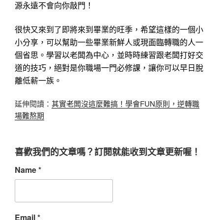
源永遠不會向你敲門！
很快又來到了即將來到畢業的旺季，希望這樣的一個小
小分享，可以幫助一些畢業新鮮人或現面臨轉職的人一
個省思。學習以老闆為中心，並時時練習跟老闆打好交
道的技巧，絕對是你職場一門必修課，讓你可以早日脫
離低薪一族。
延伸閱讀：
其實老闆沒這麼難搞！學會FUN原則，逆轉職
場難熬期
喜歡我們的文章嗎？訂閱就能收到文章更新喔！
Name
*
Email
*