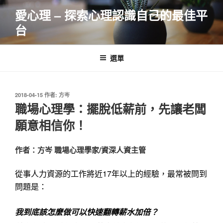
跳
愛心理 – 探索心理認識自己的最佳平
至
台
主
要
內
選單
容
發
2018-04-15
作者:
方岑
佈
職場心理學：擺脫低薪前，先讓老闆
於
願意相信你！
作者：方岑 職場心理學家/資深人資主管
從事人力資源的工作將近
17
年以上的經驗，最常被問到
問題是：
我到底該怎麼做可以快速翻轉薪水加倍？