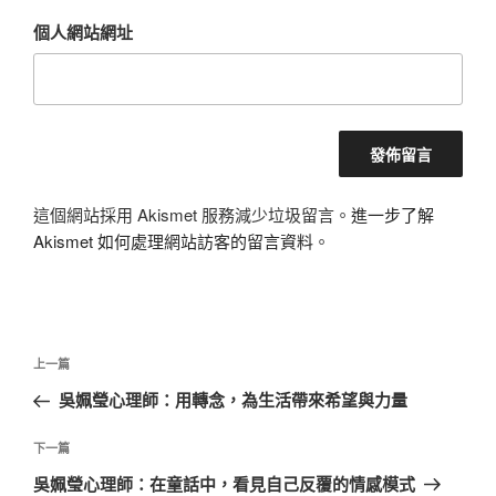
個人網站網址
這個網站採用 Akismet 服務減少垃圾留言。
進一步了解
Akismet 如何處理網站訪客的留言資料
。
文
上
上一篇
章
一
吳姵瑩心理師：用轉念，為生活帶來希望與力量
導
篇
覽
文
下
下一篇
章
一
吳姵瑩心理師：在童話中，看見自己反覆的情感模式