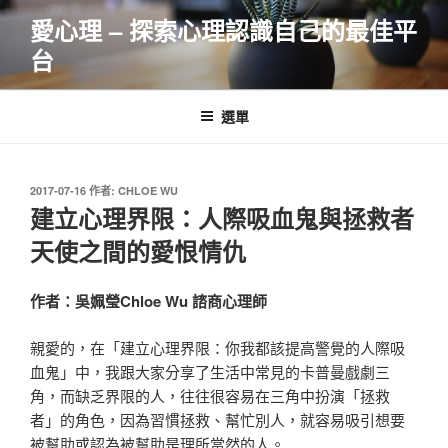
跳
愛心理 – 探索心理認識自己的最佳平
至
台
主
要
內
選單
容
發
2017-07-16
作者:
CHLOE WU
佈
建立心理界限：人際吸血鬼與拯救者
於
天使之間的愛恨情仇
作者：吳姵瑩Chloe Wu 諮商心理師
親愛的，在「建立心理界限：你我都該提高警覺的人際吸
血鬼」中，我跟大家分享了生活中常見的卡普曼戲劇三
角，而缺乏界限的人，往往很容易在三角中扮演「拯救
者」的角色，因為習慣拯救、幫忙別人，就容易吸引想要
被幫助或認為被幫助是理所當然的人。