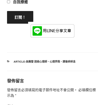
自我療癒
分
ARTICLE-吳姵瑩 諮商心理師
、
心理界限
、
課後碎碎念
類
發佈留言
發佈留言必須填寫的電子郵件地址不會公開。
必填欄位標
示為
*