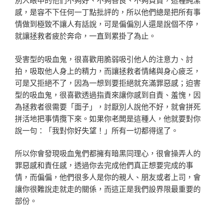
感，是容不下任何一丁點批評的，所以他們總是把所有事
情做到極致不讓人有話說，可是偏偏別人還是說個不停，
就讓拯救者疲於奔命，一直到累掛了為止。
受害型的吸血鬼，很喜歡用脆弱吸引他人的注意力、討
拍，吸取他人身上的精力，而讓拯救者情緒與身心疲乏，
可是又拒絕不了，因為一想到要拒絕就充滿罪惡感；迫害
型的吸血鬼，很喜歡透過指責來讓你感到自責、羞愧，因
為拯救者很需要「面子」，討厭別人說他不好，就會拼死
拼活地把事情攬下來。如果你老闆是這種人，他就要對你
說一句：「我對你好失望！」所有一切都得逞了。
所以你會發現吸血鬼們都擁有暗黑同理心，很會操弄人的
罪惡感和責任感，透過你去完成他們真正想要完成的事
情，而偏偏，他們很多人是你的親人、朋友或者上司，會
讓你很難說走就走的關係，而這正是我們設界限最重要的
部份。