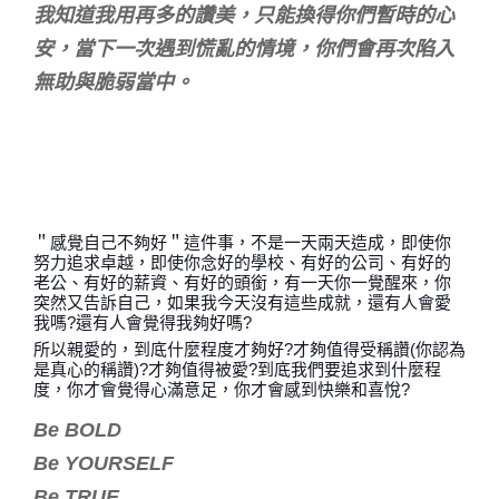
我知道我用再多的讚美，只能換得你們暫時的心
安，當下一次遇到慌亂的情境，你們會再次陷入
無助與脆弱當中。
＂感覺自己不夠好＂這件事，不是一天兩天造成，即使你
努力追求卓越，即使你念好的學校、有好的公司、有好的
老公、有好的薪資、有好的頭銜，有一天你一覺醒來，你
突然又告訴自己，如果我今天沒有這些成就，還有人會愛
我嗎?還有人會覺得我夠好嗎?
所以親愛的，到底什麼程度才夠好?才夠值得受稱讚(你認為
是真心的稱讚)?才夠值得被愛?到底我們要追求到什麼程
度，你才會覺得心滿意足，你才會感到快樂和喜悅?
Be BOLD
Be YOURSELF
Be TRUE