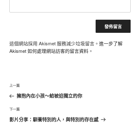
這個網站採用 Akismet 服務減少垃圾留言。
進一步了解
Akismet 如何處理網站訪客的留言資料
。
文
上
上一篇
章
一
擁抱內在小孩～給被迫獨立的你
導
篇
覽
文
下
下一篇
章
一
影片分享：馴養特別的人，與特別的存在感
篇
文
章