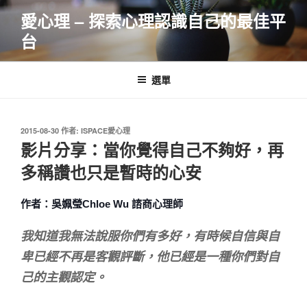
跳
愛心理 – 探索心理認識自己的最佳平
至
台
主
要
內
選單
容
發
2015-08-30
作者:
ISPACE愛心理
佈
影片分享：當你覺得自己不夠好，再
於
多稱讚也只是暫時的心安
作者：吳姵瑩Chloe Wu 諮商心理師
我知道我無法說服你們有多好，有時候自信與自
卑已經不再是客觀評斷，他已經是一種你們對自
己的主觀認定。