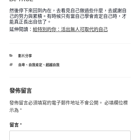
然後停下來回到內在，去看見自己做過些什麼，去感謝自
己的努力與累積。有時候只有當自己學會肯定自己時，才
能真正長出自信了。
延伸閱讀：
給特別的你：活出無人可取代的自己
分
影片分享
類
標
自卑
、
自我肯定
、
超越自我
籤
發佈留言
發佈留言必須填寫的電子郵件地址不會公開。
必填欄位標
示為
*
留言
*