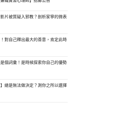
職/兼職實習心理師】招募公告
新影片被質疑入邪教？剖析家寧的微表
了！對自己釋出最大的善意，肯定此時
只是個詞彙！是時候探索你自己的優勢
驗】總是無法做決定？測你之所以選擇