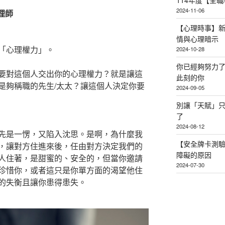
114年度【全
2024-11-06
心理師
【心理時事】
情與心理暗示
「心理權力」。
2024-10-28
你已經夠努力
要對這個人交出你的心理權力？就是讓這
此刻的你
是夠稱職的先生/太太？讓這個人決定你要
2024-09-05
別讓「天賦」
了
2024-08-12
先是一愣，又陷入沈思。是啊，為什麼我
【安全牌卡測
，讓對方住進來後，任由對方決定我們的
障礙的原因
人住著，是甜蜜的、安全的，但當你邀請
2024-07-30
珍惜你，或者這只是你單方面的渴望他住
的失衡且讓你患得患失。