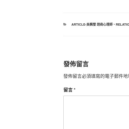
分
ARTICLE-吳姵瑩 諮商心理師
、
RELATI
類
發佈留言
發佈留言必須填寫的電子郵件地
留言
*