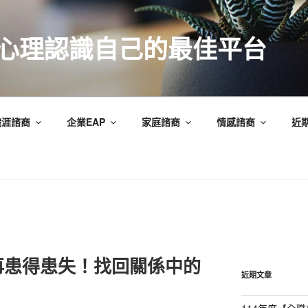
索心理認識自己的最佳平台
職涯諮商
企業EAP
家庭諮商
情感諮商
近
再患得患失！找回關係中的
近期文章