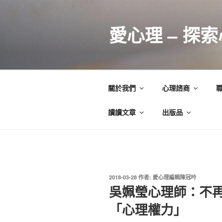
跳
至
愛心理 – 探
主
要
內
容
關於我們
心理諮商
讀讀文章
出版品
發
2018-03-28
作者:
愛心理編輯陳冠吟
佈
吳姵瑩心理師：不
於
「心理權力」