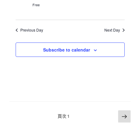
Free
a
v
i
Previous Day
Next Day
g
a
Subscribe to calendar
t
i
o
n
文
下
頁次
1
一
章
頁
分