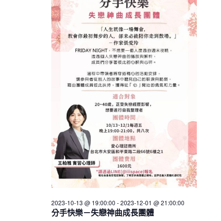
h
V
c
25
s
i
t
S
e
d
e
w
a
a
t
s
e
N
r
.
a
c
v
h
i
a
g
n
a
d
t
V
i
i
o
n
e
w
2023-10-13 @ 19:00:00
-
2023-12-01 @ 21:00:00
s
分手快樂－失戀神曲成長團體
N