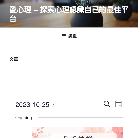
跳
愛心理 – 探索心理認識自己的最佳平
至
台
主
要
內
選單
容
文章
Events
E
E
2023-10-25
S
D
v
v
e
for
S
a
Ongoing
e
a
e
e
y
2023-
r
n
l
n
10-
c
t
e
t