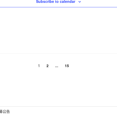
Subscribe to calendar
頁
1
頁
頁
2
...
15
次
次
次
募公告