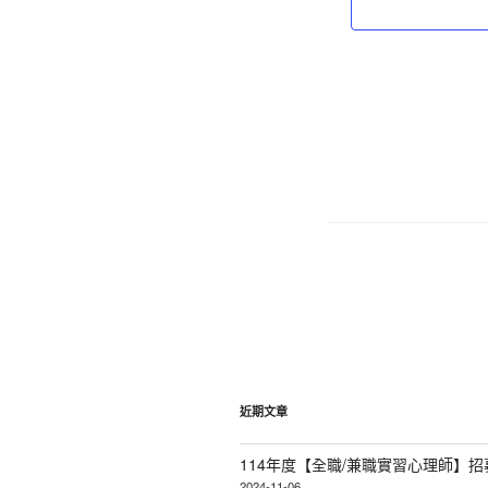
文
章
分
頁
近期文章
114年度【全職/兼職實習心理師】招
2024-11-06