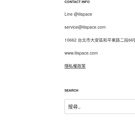
CONTACT INFO
Line @iiispace
service@iiispace.com
10662 台北市大安區和平東路二段66
www.iiispace.com
隱私權政策
SEARCH
搜
尋
關
鍵
字: