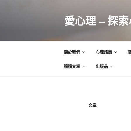
跳
至
愛心理 – 探
主
要
內
容
關於我們
心理諮商
讀讀文章
出版品
文章