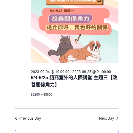
h
V
c
25
s
i
t
S
e
d
e
w
a
a
t
s
e
N
r
.
a
c
v
h
i
a
g
2023-09-04 @ 19:00:00
-
2023-09-25 @ 21:00:00
n
a
9/4-9/25 諮商室外的人際講堂-主題三【改
d
t
善關係角力】
V
i
$3200 – $5600
i
o
n
e
w
Previous Day
Next Day
s
N