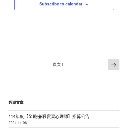
Subscribe to calendar
a
v
i
g
a
t
i
文
下
o
頁次
1
一
章
n
頁
分
頁
近期文章
114年度【全職/兼職實習心理師】招募公告
2024-11-06