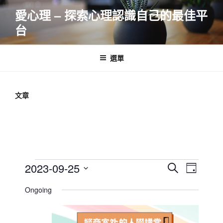
跳
愛心理 – 探索心理認識自己的最佳平
至
台
主
要
內
選單
容
文章
Events
E
E
2023-09-25
S
D
v
v
e
for
S
a
Ongoing
e
a
e
e
y
2023-
r
n
l
n
09-
c
t
e
t