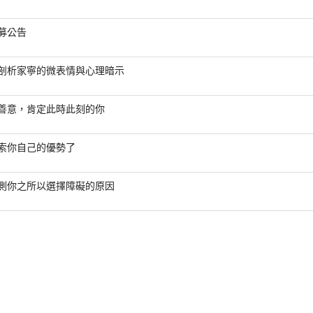
募公告
剖析家寧的微表情與心理暗示
善意，肯定此時此刻的你
索你自己的優勢了
測你之所以選擇障礙的原因