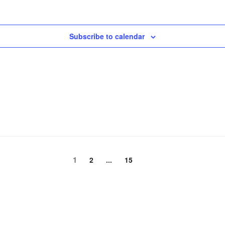
Subscribe to calendar
頁
1
頁
頁
2
...
15
次
次
次