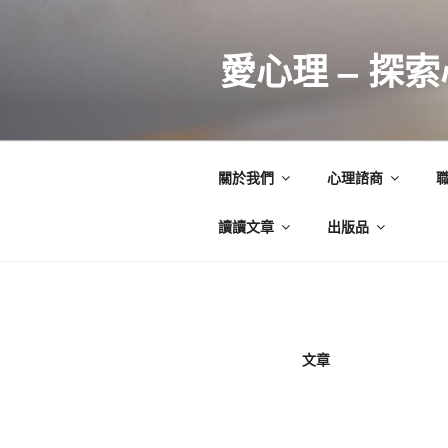
跳
至
愛心理 – 探
主
要
內
容
關於我們
心理諮商
讀讀文章
出版品
文章