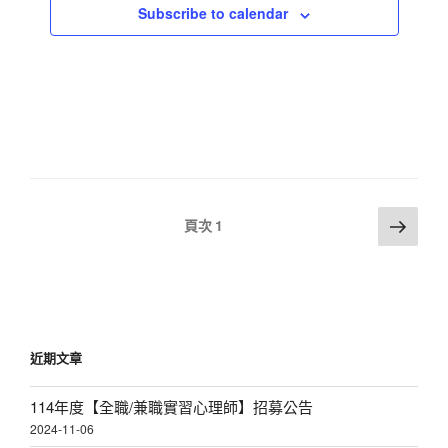
Subscribe to calendar
a
v
i
g
a
t
i
文
下
o
頁次
1
一
章
n
頁
分
頁
近期文章
114年度【全職/兼職實習心理師】招募公告
2024-11-06