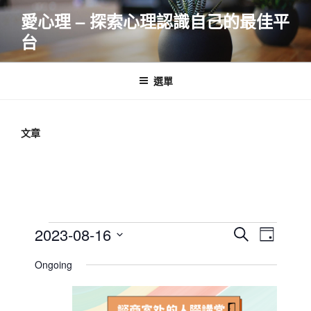
跳
愛心理 – 探索心理認識自己的最佳平
至
台
主
要
內
選單
容
文章
Events
E
E
2023-08-16
S
D
v
v
e
for
S
a
Ongoing
e
a
e
e
y
2023-
r
n
l
n
08-
c
t
e
t