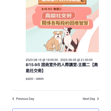
h
V
c
16
s
i
t
S
e
d
e
w
a
a
t
s
e
N
r
.
a
c
v
h
i
a
g
2023-08-15 @ 19:00:00
-
2023-09-05 @ 21:00:00
n
a
8/15-9/5 諮商室外的人際講堂-主題二【高
d
t
能社交術】
V
i
$3200 – $5600
i
o
n
e
w
Previous Day
Next Day
s
N