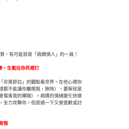
特質，有可能就是「病嬌情人」的一員！
當神捧，生氣往你死裡打
「非黑即白」的觀點看世界。在他心裡你
樣都不能讓你離開我，揪咪），要嘛就是
會傷害我的爛咖）。病嬌的情緒變化快速
，全力攻擊你。但是過一下又會道歉或討
背叛