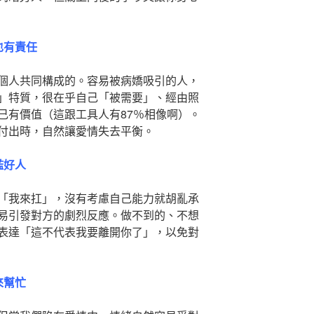
也有責任
個人共同構成的。容易被病嬌吸引的人，
」特質，很在乎自己「被需要」、經由照
己有價值（這跟工具人有87％相像啊）。
付出時，自然讓愛情失去平衡。
濫好人
「我來扛」，沒有考慮自己能力就胡亂承
易引發對方的劇烈反應。做不到的、不想
表達「這不代表我要離開你了」，以免對
來幫忙