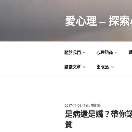
跳
至
愛心理 – 探
主
要
內
容
關於我們
心理諮商
讀讀文章
出版品
發
2017-11-02
作者:
瑪那熊
佈
是病還是嬌？帶你認
於
質