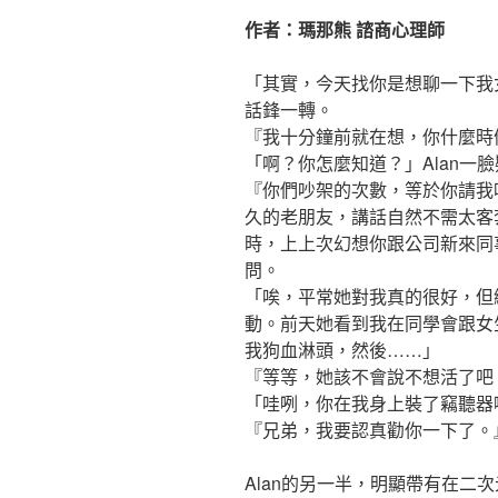
作者：瑪那熊 諮商心理師
「其實，今天找你是想聊一下我女
話鋒一轉。
『我十分鐘前就在想，你什麼時
「啊？你怎麼知道？」Alan一
『你們吵架的次數，等於你請我
久的老朋友，講話自然不需太客
時，上上次幻想你跟公司新來同
問。
「唉，平常她對我真的很好，但
動。前天她看到我在同學會跟女
我狗血淋頭，然後……」
『等等，她該不會說不想活了吧？
「哇咧，你在我身上裝了竊聽器
『兄弟，我要認真勸你一下了。
Alan的另一半，明顯帶有在二