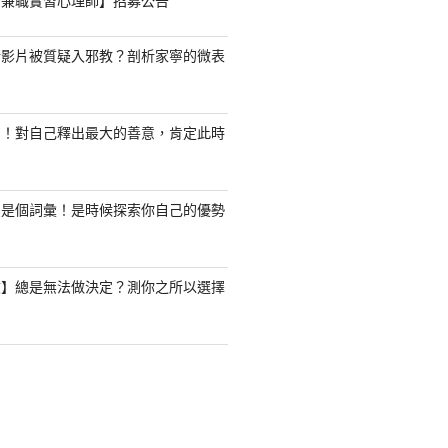
職/兼職實習心理師】招募公告
新影片被質疑入邪教？剖析家寧的微表
了！對自己釋出最大的善意，肯定此時
只是個詞彙！是時候探索你自己的優勢
驗】總是無法做決定？測你之所以選擇