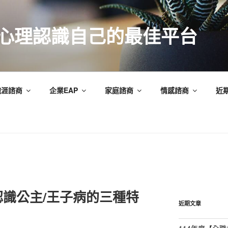
索心理認識自己的最佳平台
職涯諮商
企業EAP
家庭諮商
情感諮商
近
識公主/王子病的三種特
近期文章