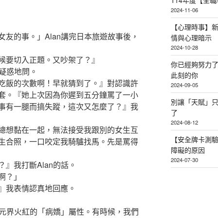
114年度【全
2024-11-06
【心理時事】
友的事。」Alan講完日本旅遊故事後，
情與心理暗示
2024-10-28
候要切入正題。又吵架了？』
你已經夠努力
臉疑惑地問。
此刻的你
吃飯的次數啊！早就猜到了。』對認識許
2024-09-05
套。『她上次因為你遲到五分鐘罵了一小
別讓「天賦」
事有一腿而搞失蹤，這次又怎麼了？』我
了
2024-08-12
總想黏在一起，無法接受我跟別的女生互
【安全牌卡測
生合照，一口咬定我騎驢找馬。先是罵得
障礙的原因
2024-07-30
』我打斷Alan的話。
啊？」
』我表情認真地回應。
次元界火紅的「病嬌」屬性。有時候，我們