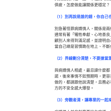
俱疲，怎麼做能讓關係更穩定？
（
1
）
別再說是誰的錯，你自己
別急著怪罪病嬌情人，關係是兩
通常有著「犧牲奉獻、心地善良
顧別人來得到滿足感，並證明自
當自己總是習慣跪在地上、不斷
（
2
）
界線劃分清楚，不要搶當
與病嬌情人相處，最忌諱什麼都
諾，後來事情不如預期時，更容
做的，都請跟他說清楚，且務必
方的不安全感大爆發。
（
3
）
旁觀者清，讓專業的一起