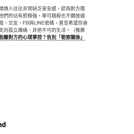
嬌情人往往非常缺乏安全感，認為對方隨
他們的佔有慾極強，寧可錯殺也不願放過
、交友、FB與LINE密碼，甚至希望你身
走向孤立邊緣、非他不可的生活。（推薦
脫離對方的心理掌控？告別「勒索關係」