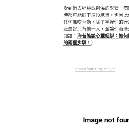
受到過去經驗或創傷的影響，病
時都可能拋下這段感情。也因此
任何風吹草動，除了掌握你的行蹤
邊最好只有他一人，並讓你漸漸
閱讀：
海苔熊談心靈綑綁：如何
的兩個步驟！
）
Embed from Getty Images