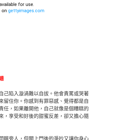
錯
自己陷入漩渦難以自拔。他會責罵或哭著
來留住你。你感到有罪惡感、覺得都是自
責任，如果離開他，自己就像是個糟糕的
來，享受和好後的甜蜜反差，卻又擔心隨
閃瞎旁人，但關上門後的爭吵又讓你身心