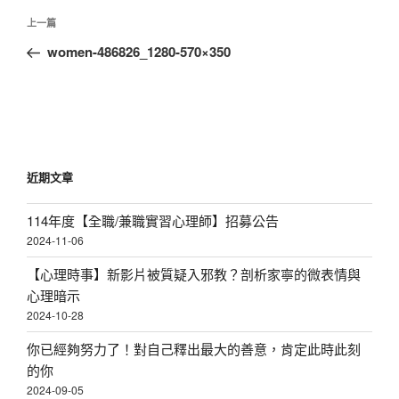
文
上
上一篇
章
一
women-486826_1280-570×350
導
篇
覽
文
章
近期文章
114年度【全職/兼職實習心理師】招募公告
2024-11-06
【心理時事】新影片被質疑入邪教？剖析家寧的微表情與
心理暗示
2024-10-28
你已經夠努力了！對自己釋出最大的善意，肯定此時此刻
的你
2024-09-05