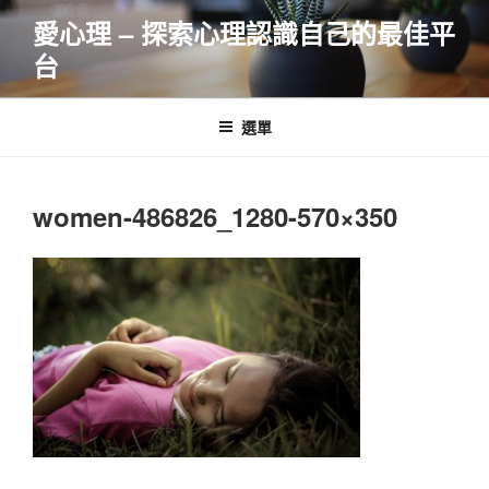
跳
愛心理 – 探索心理認識自己的最佳平
至
台
主
要
內
選單
容
women-486826_1280-570×350