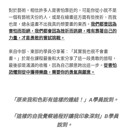
對於藝術，相信許多人是害怕靠近的，可能你從小就不是
一個有藝術天份的人，或是在繪畫這方面有些挫折，而我
也是，總永遠畫不出我真的想要畫的東西。
我們都曾因為
害怕而拒絕，我們都會因為挫折而逃避，唯有靠著自己的
力量，才能勇敢的嘗試挑戰。
來自中部、東部的學員分享著：「其實我也很不會畫
畫。」於是在課程最後和大家分享了這一段勇敢的旅程，
最後卻是滿滿的收穫，因為自己願意跨出這一步。
從害怕
恐懼到從中獲得樂趣，需要你的勇氣與願意。
「原來我和色彩有這樣的連結！」A學員說到。
「這樣的自我覺察過程好讓我印象深刻」B學員
說到。