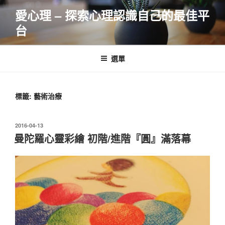
跳
愛心理 – 探索心理認識自己的最佳平
至
台
主
要
內
選單
容
標籤:
藝術治療
發
2016-04-13
佈
曼陀羅心靈彩繪 初階/進階『圓』滿落幕
於