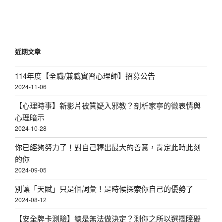
瑩
心
理
師：
近期文章
你
不
114年度【全職/兼職實習心理師】招募公告
是
2024-11-06
自
我
【心理時事】新影片被質疑入邪教？剖析家寧的微表情與
要
心理暗示
求
2024-10-28
高，
你已經夠努力了！對自己釋出最大的善意，肯定此時此刻
你
的你
是
2024-09-05
自
我
別讓「天賦」只是個詞彙！是時候探索你自己的優勢了
感
2024-08-12
覺
【安全牌卡測驗】總是無法做決定？測你之所以選擇障礙