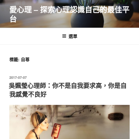
跳
愛心理 – 探索心理認識自己的最佳平
至
台
主
要
內
選單
容
標籤:
自尊
發
2017-07-07
佈
吳姵瑩心理師：你不是自我要求高，你是自
於
我感覺不良好