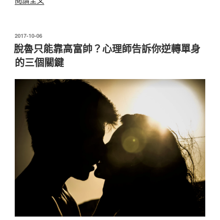
力
吸
引
發
2017-10-06
佈
的
脫魯只能靠高富帥？心理師告訴你逆轉單身
於
關
的三個關鍵
鍵
要
素：
用
好
奇
心
與
自
己
和
他
人