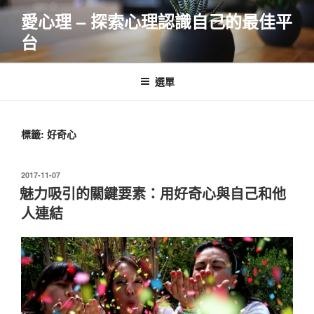
跳
愛心理 – 探索心理認識自己的最佳平
至
台
主
要
內
選單
容
標籤:
好奇心
發
2017-11-07
佈
魅力吸引的關鍵要素：用好奇心與自己和他
於
人連結