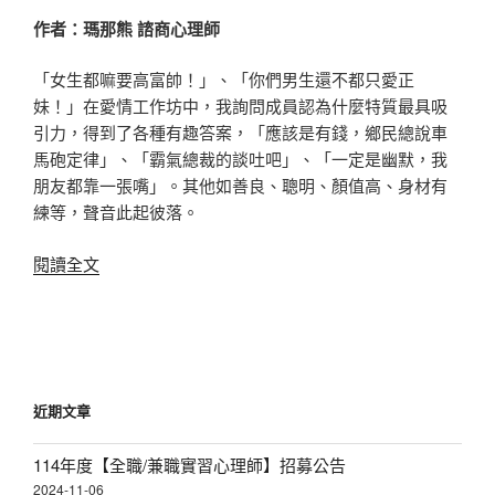
連
作者：瑪那熊 諮商心理師
結〉
「女生都嘛要高富帥！」、「你們男生還不都只愛正
妹！」在愛情工作坊中，我詢問成員認為什麼特質最具吸
引力，得到了各種有趣答案，「應該是有錢，鄉民總說車
馬砲定律」、「霸氣總裁的談吐吧」、「一定是幽默，我
朋友都靠一張嘴」。其他如善良、聰明、顏值高、身材有
練等，聲音此起彼落。
〈脫
閱讀全文
魯
只
能
靠
高
近期文章
富
帥？
114年度【全職/兼職實習心理師】招募公告
心
2024-11-06