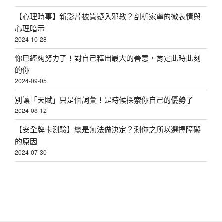
理
師
【心理時事】新影片被質疑入邪教？剖析家寧的微表情與
告
心理暗示
訴
2024-10-28
你
你已經夠努力了！對自己釋出最大的善意，肯定此時此刻
逆
的你
轉
2024-09-05
單
身
別讓「天賦」只是個詞彙！是時候探索你自己的優勢了
的
2024-08-12
三
【安全牌卡測驗】總是無法做決定？測你之所以選擇障礙
個
的原因
關
2024-07-30
鍵〉