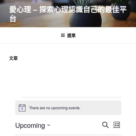
跳
愛心理 – 探索心理認識自己的最佳平
至
台
主
要
內
選單
容
文章
Events
There are no upcoming events.
N
o
t
E
E
Upcoming
S
i
L
c
v
v
e
S
e
i