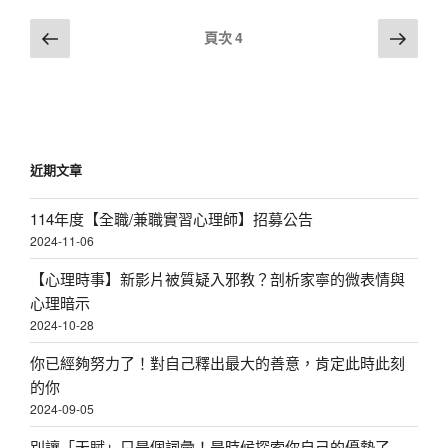
w
文
上
下
頁次
4
s
一
一
章
N
頁
頁
分
a
頁
v
i
近期文章
g
a
114年度【全職/兼職實習心理師】招募公告
t
2024-11-06
i
【心理時事】新影片被質疑入邪教？剖析家寧的微表情與
o
心理暗示
n
2024-10-28
你已經夠努力了！對自己釋出最大的善意，肯定此時此刻
的你
2024-09-05
別讓「天賦」只是個詞彙！是時候探索你自己的優勢了