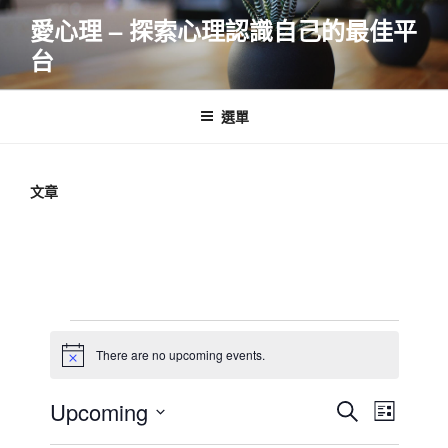
跳
愛心理 – 探索心理認識自己的最佳平
至
台
主
要
內
選單
容
文章
Events
There are no upcoming events.
N
o
t
E
E
Upcoming
S
i
L
c
v
v
e
S
e
i