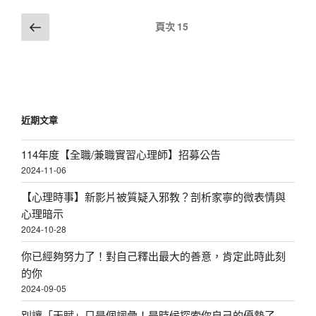
w
文
上
頁次
15
s
一
章
N
頁
分
a
頁
v
i
近期文章
g
a
114年度【全職/兼職實習心理師】招募公告
t
2024-11-06
i
【心理時事】新影片被質疑入邪教？剖析家寧的微表情與
o
心理暗示
n
2024-10-28
你已經夠努力了！對自己釋出最大的善意，肯定此時此刻
的你
2024-09-05
別讓「天賦」只是個詞彙！是時候探索你自己的優勢了