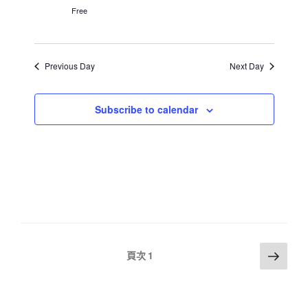
Free
a
v
i
Previous Day
Next Day
g
a
Subscribe to calendar
t
i
o
n
文
下
頁次
1
一
章
頁
分