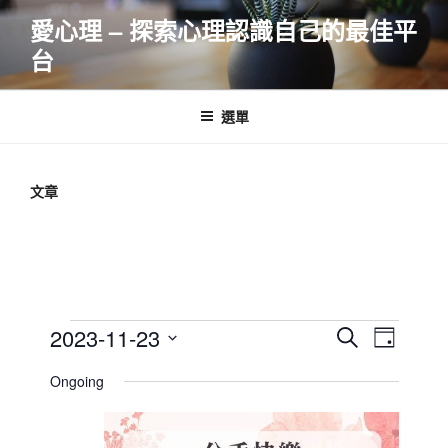
跳
愛心理 – 探索心理認識自己的最佳平
至
台
主
要
內
選單
容
文章
Events
E
E
2023-11-23
S
D
v
v
e
for
S
a
Ongoing
e
a
e
e
y
2023-
r
n
l
n
11-
c
t
e
t