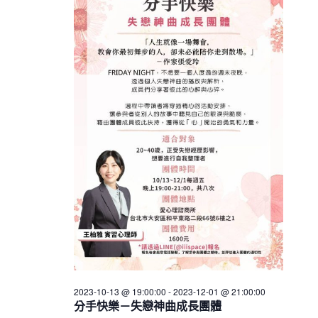
h
V
c
23
s
i
t
S
e
d
e
w
a
a
t
s
e
N
r
.
a
c
v
h
i
a
g
n
a
d
t
V
i
i
o
n
e
w
2023-10-13 @ 19:00:00
-
2023-12-01 @ 21:00:00
s
分手快樂－失戀神曲成長團體
N