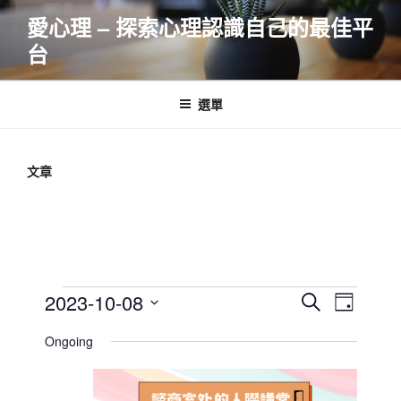
跳
愛心理 – 探索心理認識自己的最佳平
至
台
主
要
內
選單
容
文章
Events
E
E
2023-10-08
S
D
v
v
e
for
S
a
Ongoing
e
a
e
e
y
2023-
r
n
l
n
10-
c
t
e
t