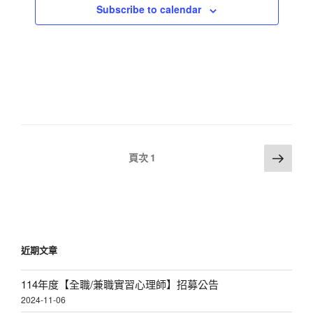
Subscribe to calendar
a
v
i
g
a
t
i
文
下
o
頁次
1
一
章
n
頁
分
頁
近期文章
114年度【全職/兼職實習心理師】招募公告
2024-11-06