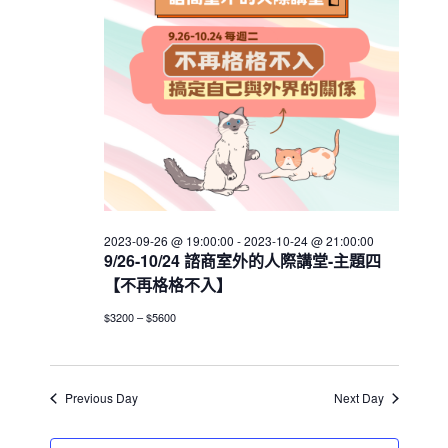
h
V
c
08
s
i
t
S
e
d
e
w
a
a
t
s
e
N
r
.
a
c
v
h
i
a
g
2023-09-26 @ 19:00:00
-
2023-10-24 @ 21:00:00
n
a
9/26-10/24 諮商室外的人際講堂-主題四
d
t
【不再格格不入】
V
i
$3200 – $5600
i
o
n
e
w
Previous Day
Next Day
s
N