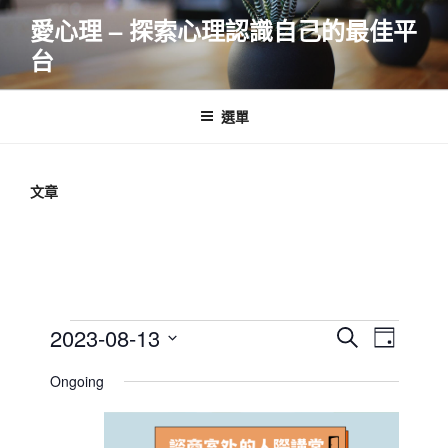
跳
愛心理 – 探索心理認識自己的最佳平
至
台
主
要
內
選單
容
文章
Events
E
E
2023-08-13
S
D
v
v
e
for
S
a
Ongoing
e
a
e
e
y
2023-
r
n
l
n
08-
c
t
e
t