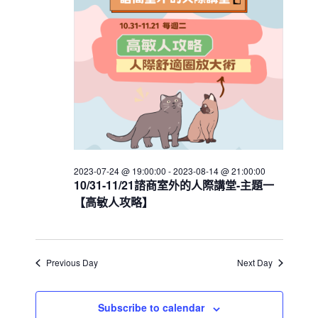
h
V
c
13
s
i
t
S
e
d
e
w
a
a
t
s
e
N
r
.
a
c
v
h
i
a
g
2023-07-24 @ 19:00:00
-
2023-08-14 @ 21:00:00
n
a
10/31-11/21諮商室外的人際講堂-主題一
d
t
【高敏人攻略】
V
i
i
o
n
e
Previous Day
Next Day
w
s
Subscribe to calendar
N