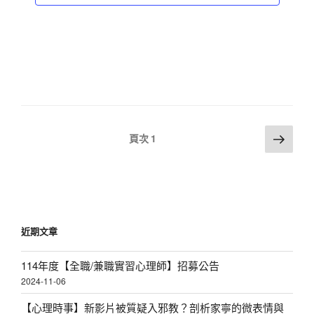
a
v
i
g
a
t
文
下
i
頁次
1
一
章
o
頁
分
n
頁
近期文章
114年度【全職/兼職實習心理師】招募公告
2024-11-06
【心理時事】新影片被質疑入邪教？剖析家寧的微表情與