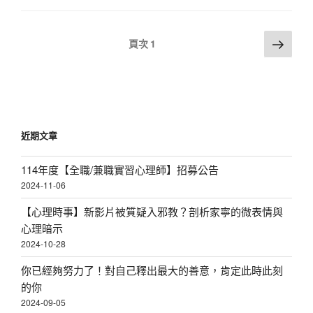
文
下
頁次
1
一
章
頁
分
頁
近期文章
114年度【全職/兼職實習心理師】招募公告
2024-11-06
【心理時事】新影片被質疑入邪教？剖析家寧的微表情與
心理暗示
2024-10-28
你已經夠努力了！對自己釋出最大的善意，肯定此時此刻
的你
2024-09-05