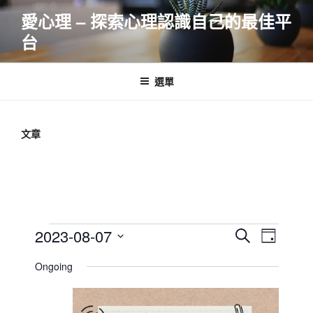
跳
愛心理 – 探索心理認識自己的最佳平
至
台
主
要
內
選單
容
文章
Events
E
E
2023-08-07
S
D
v
v
e
for
S
a
Ongoing
e
a
e
e
y
2023-
r
n
l
n
08-
c
t
e
t