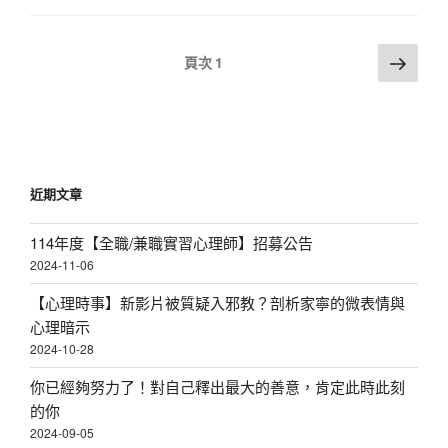
文
下
頁次
1
一
章
頁
分
頁
近期文章
114年度【全職/兼職實習心理師】招募公告
2024-11-06
【心理時事】新影片被質疑入邪教？剖析家寧的微表情與
心理暗示
2024-10-28
你已經夠努力了！對自己釋出最大的善意，肯定此時此刻
的你
2024-09-05