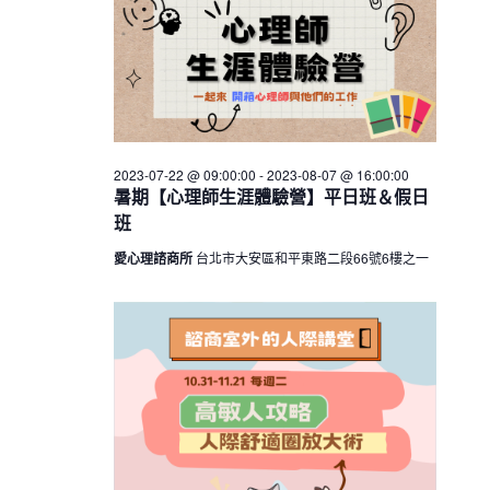
h
V
c
01
s
i
t
S
e
d
e
w
a
a
t
s
e
N
r
.
a
2023-07-22 @ 09:00:00
-
2023-08-07 @ 16:00:00
c
暑期【心理師生涯體驗營】平日班＆假日
v
h
班
i
a
g
愛心理諮商所
台北市大安區和平東路二段66號6樓之一
n
a
d
t
V
i
i
o
n
e
w
s
N