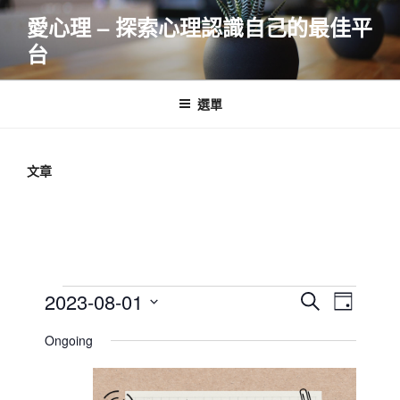
跳
愛心理 – 探索心理認識自己的最佳平
至
台
主
要
內
選單
容
文章
Events
E
E
2023-08-01
S
D
v
v
e
for
S
a
Ongoing
e
a
e
e
y
2023-
r
n
l
n
08-
c
t
e
t