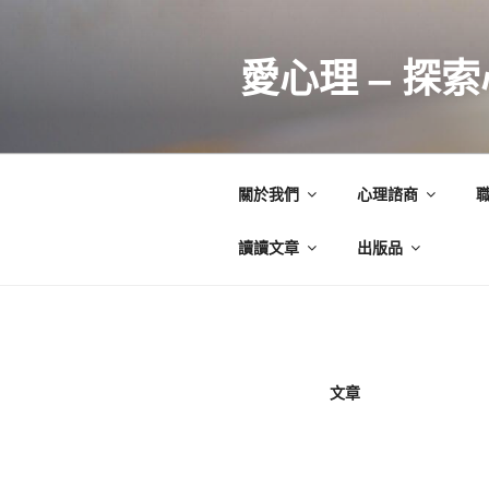
跳
至
愛心理 – 探
主
要
內
容
關於我們
心理諮商
讀讀文章
出版品
文章