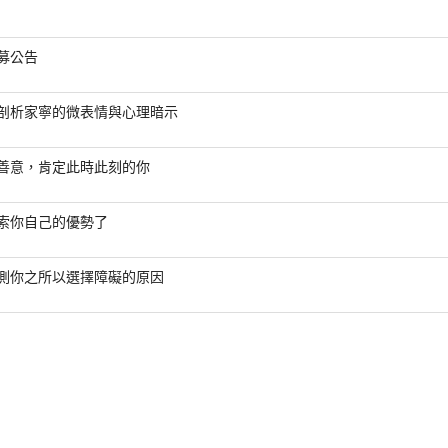
募公告
剖析家寧的微表情與心理暗示
善意，肯定此時此刻的你
索你自己的優勢了
測你之所以選擇障礙的原因