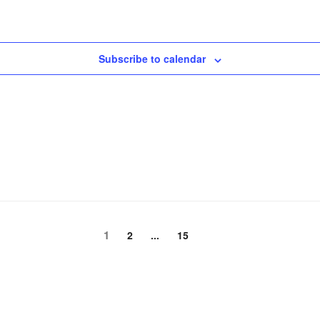
Subscribe to calendar
頁
1
頁
頁
2
...
15
次
次
次